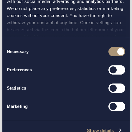
with our social media, advertising and analytics partners.
We do not place any preferences, statistics or marketing
cookies without your consent. You have the right to
withdraw your consent at any time. Cookie settings can
Uppdrag
be accessed via the icon in the bottom left corner of your
screen. Should you choose to not consent we will only
place strictly necessary cookies. Please see our
cookie
-
Consent
and
privacy policy
for more details on cookies and our
Necessary
Selection
Uppdrag
| 19 dec 2024
processing of your personal data
Setterwalls har biträtt Priveq Investment
vid investering i Gimmersta Wallpaper
Preferences
Läs mer
Statistics
Marketing
Uppdrag
| 26 apr 2024
Setterwalls har biträtt KKR vid förvärvet
av Immedica Pharma
Show details
Läs mer