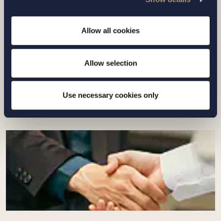
Setterwalls har biträtt EnBW vid
Allow all cookies
försäljningen av bolagets svenska
plattform för förnyelsebar energi till
Euro...
Allow selection
Läs mer
Use necessary cookies only