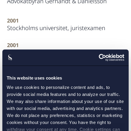
Advokatbyrån Gernandt & Danielsson
2001
Stockholms universitet, juristexamen
2001
Stockholms universitet, Filosofie
kandidatexamen med företagsekonomi
som huvudämne
This website uses cookies
2000
We use cookies to personalize content and ads, to
University of London, finansiering
provide social media features and to analyze our traffic.
We may also share information about your use of our site
with our social media, advertising and analytics partners.
We do not place any preferences, statistics or marketing
Rekommendationer
cookies without your consent. You have the right to
withdraw your consent at any time. Cookie settings can