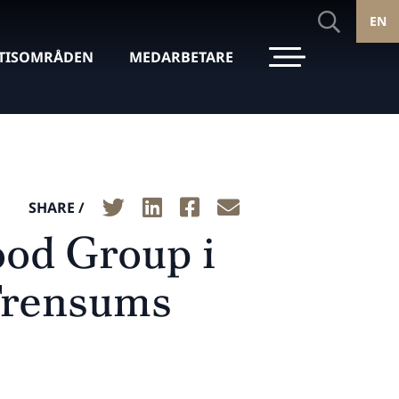
EN
TISOMRÅDEN
MEDARBETARE
SHARE /
ood Group i
Trensums