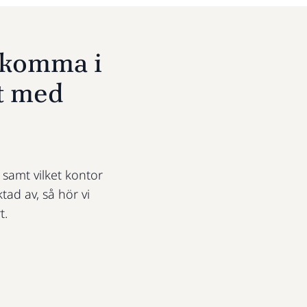
u komma i
t med
t samt vilket kontor
ktad av, så hör vi
t.