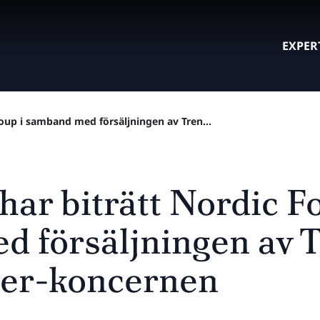
EXPER
roup i samband med försäljningen av Tren...
har biträtt Nordic F
d försäljningen av 
azer-koncernen