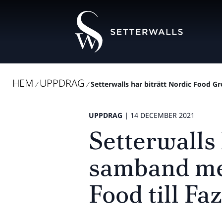
HEM
UPPDRAG
/
/
Setterwalls har biträtt Nordic Food G
UPPDRAG |
14 DECEMBER 2021
Setterwalls 
samband me
Food till F