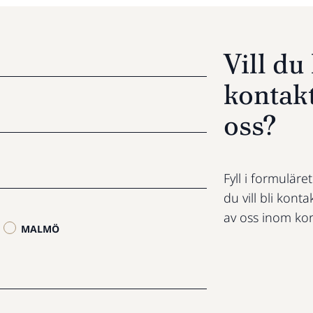
Vill d
kontak
oss?
Fyll i formuläre
du vill bli konta
av oss inom kor
MALMÖ