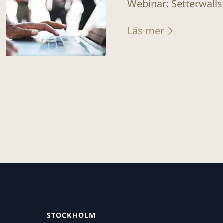
Webinar: Setterwalls
Läs mer
STOCKHOLM