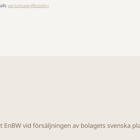
alls
personuppgiftspolicy
tt EnBW vid försäljningen av bolagets svenska plat