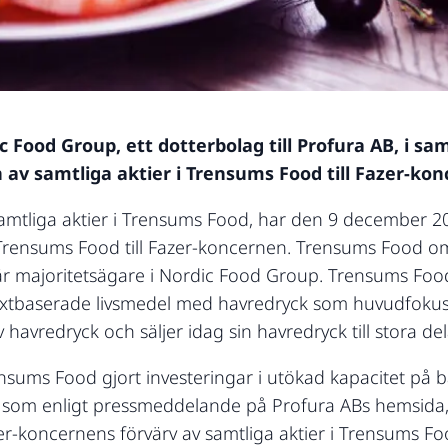
ic Food Group, ett dotterbolag till Profura AB, i
 av samtliga aktier i Trensums Food till Fazer-ko
samtliga aktier i Trensums Food, har den 9 december 20
 i Trensums Food till Fazer-koncernen. Trensums Food 
 majoritetsägare i Nordic Food Group. Trensums Food ä
xtbaserade livsmedel med havredryck som huvudfokus. 
avredryck och säljer idag sin havredryck till stora del
sums Food gjort investeringar i utökad kapacitet på b
 som enligt pressmeddelande på Profura ABs hemsida, 
azer-koncernens förvärv av samtliga aktier i Trensums F