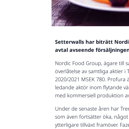
Setterwalls har biträtt Nord
avtal avseende försäljningen
Nordic Food Group, ägare till 
överlåtelse av samtliga aktier
2020/2021 MSEK 780. Profura är
ledande aktör inom flytande vä
med kommersiell produktion av h
Under de senaste åren har Tren
som även fortsätter öka, något
ytterligare tillväxt framöver. F