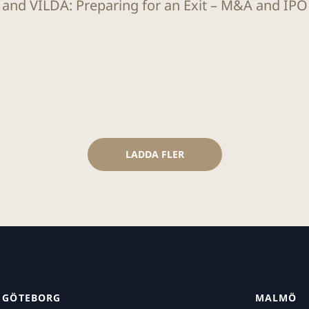
 and VILDA: Preparing for an Exit – M&A and IP
LADDA FLER
GÖTEBORG
MALMÖ