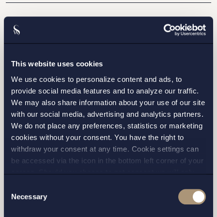
This website uses cookies
STOCKHOLM
We use cookies to personalize content and ads, to
provide social media features and to analyze our traffic.
GÖTEBORG
We may also share information about your use of our site
with our social media, advertising and analytics partners.
MALMÖ
We do not place any preferences, statistics or marketing
cookies without your consent. You have the right to
withdraw your consent at any time. Cookie settings can
be accessed via the icon in the bottom left corner of your
screen. Should you choose to not consent we will only
place strictly necessary cookies. Please see our
cookie
-
Consent
Jag har läst och samtycker till Setterwalls
and
privacy policy
for more details on cookies and our
Necessary
Selection
personuppgiftspolicy
processing of your personal data