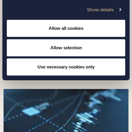
Show details
UPPDRAG |
14 JULI 2026
Setterwalls har biträtt EnBW vid
Allow all cookies
försäljningen av bolagets svenska
plattform för förnyelsebar energi till
Euro...
Allow selection
Läs mer
Use necessary cookies only