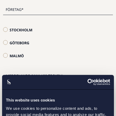
STOCKHOLM
GÖTEBORG
MALMÖ
Jag har läst och samtycker till Setterwalls
This website uses cookies
personuppgiftspolicy
We use cookies to personalize content and ads, to
provide social media features and to analyze our traffic.