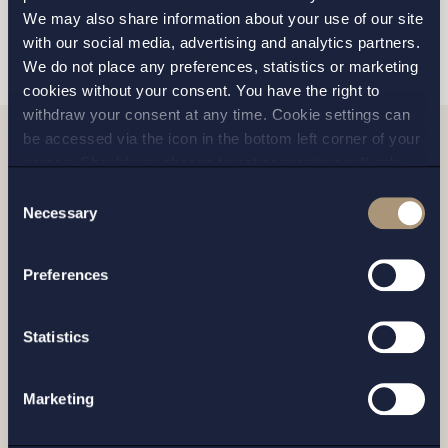
We may also share information about your use of our site
SKICKA
with our social media, advertising and analytics partners.
We do not place any preferences, statistics or marketing
cookies without your consent. You have the right to
withdraw your consent at any time. Cookie settings can
be accessed via the icon in the bottom left corner of your
screen. Should you choose to not consent we will only
Relaterade nyheter
place strictly necessary cookies. Please see our
cookie
-
Consent
and
privacy policy
for more details on cookies and our
Necessary
Selection
processing of your personal data
Preferences
Statistics
Marketing