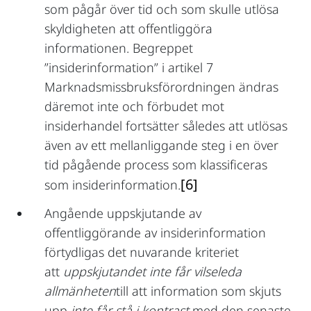
som pågår över tid och som skulle utlösa
skyldigheten att offentliggöra
informationen. Begreppet
”insiderinformation” i artikel 7
Marknadsmissbruksförordningen ändras
däremot inte och förbudet mot
insiderhandel fortsätter således att utlösas
även av ett mellanliggande steg i en över
tid pågående process som klassificeras
[6]
som insiderinformation.
Angående uppskjutande av
offentliggörande av insiderinformation
förtydligas det nuvarande kriteriet
att
uppskjutandet inte får vilseleda
allmänheten
till att information som skjuts
upp
inte får stå i kontrast
med den senaste