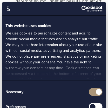
däremot en möjlighet att besluta om att ett
prospekt måste upprättas på svenska. Om
[6]
Sverige väljer att göra det återstår att se.
EU-tillväxtprospekt utgår och i stället införs
This website uses cookies
ett standardiserat EU-
We use cookies to personalize content and ads, to
tillväxtemissionsprospekt som, om det
provide social media features and to analyze our traffic.
upprättas avseende aktier, får vara max 75
We may also share information about your use of our site
with our social media, advertising and analytics partners.
A4-sidor. EU-tillväxtemissionsprospekt får
We do not place any preferences, statistics or marketing
upprättas och offentliggöras av bland
cookies without your consent. You have the right to
annat ”små och medelstora företag”,
withdraw your consent at any time. Cookie settings can
förutsatt att emittenten inte har
be accessed via the icon in the bottom left corner of your
värdepapper upptagna till handel på en
screen. Should you choose to not consent we will only
[9]
reglerad marknad.
place strictly necessary cookies. Please see our
cookie
-
Consent
and
privacy policy
for more details on cookies and our
Necessary
Selection
Sekundäremissionsprospekt utgår och EU-
processing of your personal data
återhämtningsprospektet ersätts av ett
Preferences