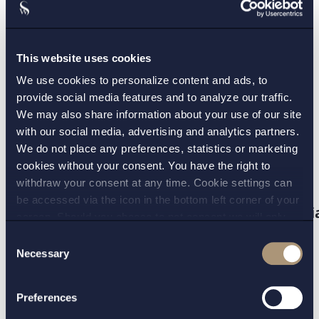
This website uses cookies
We use cookies to personalize content and ads, to
KONTAKT:
provide social media features and to analyze our traffic.
We may also share information about your use of our site
Fredrik Roos
Anna Hildingsson
,
with our social media, advertising and analytics partners.
We do not place any preferences, statistics or marketing
VERKSAMHETSOMRÅDE:
cookies without your consent. You have the right to
withdraw your consent at any time. Cookie settings can
Handel och konsument
,
be accessed via the icon in the bottom left corner of your
Immaterialrätt, marknadsrätt och medi
screen. Should you choose to not consent we will only
place strictly necessary cookies. Please see our
cookie
-
Consent
and
privacy policy
for more details on cookies and our
Necessary
Selection
TILLBAKA
NÄSTA ARTIKEL
processing of your personal data
Preferences