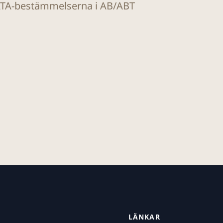
m ÄTA-bestämmelserna i AB/ABT
LÄNKAR