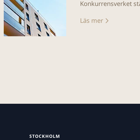
Konkurrensverket stå
Läs mer
STOCKHOLM