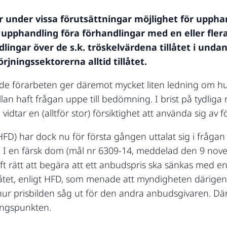
 under vissa förutsättningar möjlighet för upph
en upphandling föra förhandlingar med en eller fle
lingar över de s.k. tröskelvärdena tillåtet i unda
jningssektorerna alltid tillåtet.
de förarbeten ger däremot mycket liten ledning om hu
an haft frågan uppe till bedömning. I brist på tydliga ri
dtar en (alltför stor) försiktighet att använda sig av 
FD) har dock nu för första gången uttalat sig i frågan
 I en färsk dom (mål nr 6309-14, meddelad den 9 nov
ft rätt att begära att ett anbudspris ska sänkas med en
illåtet, enligt HFD, som menade att myndigheten därige
ur prisbilden såg ut för den andra anbudsgivaren. D
lingspunkten.