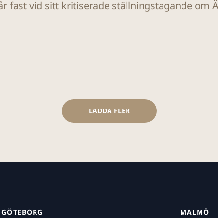
r fast vid sitt kritiserade ställningstagande o
LADDA FLER
GÖTEBORG
MALMÖ