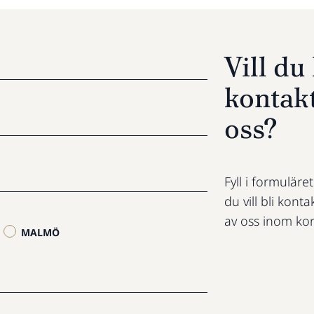
Vill d
kontak
oss?
Fyll i formuläre
du vill bli konta
av oss inom kor
MALMÖ