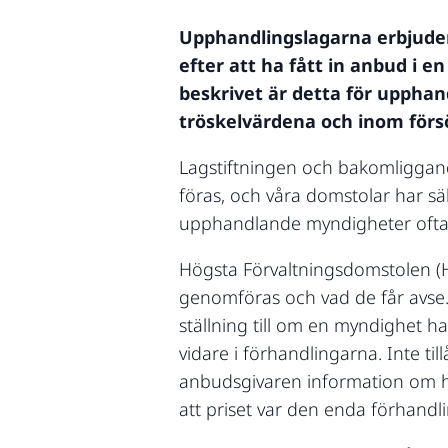
Upphandlingslagarna erbjuder
efter att ha fått in anbud i 
beskrivet är detta för upphand
tröskelvärdena och inom försör
Lagstiftningen och bakomliggan
föras, och våra domstolar har säll
upphandlande myndigheter ofta vi
Högsta Förvaltningsdomstolen (H
genomföras och vad de får avse.
ställning till om en myndighet ha
vidare i förhandlingarna. Inte t
anbudsgivaren information om h
att priset var den enda förhand