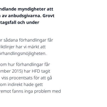
andlande myndigheter att
ra av anbudsgivarna. Grovt
ntagsfall och under
r sådana förhandlingar får
ktlinjer har vi märkt att
förhandlingsmöjligheten.
 om hur förhandlingar får
ember 2015) har HFD tagit
 viss procentsats för att gå
nom indirekt hade gett
äremot fanns inga problem med