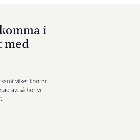
u komma i
t med
t samt vilket kontor
ktad av, så hör vi
t.