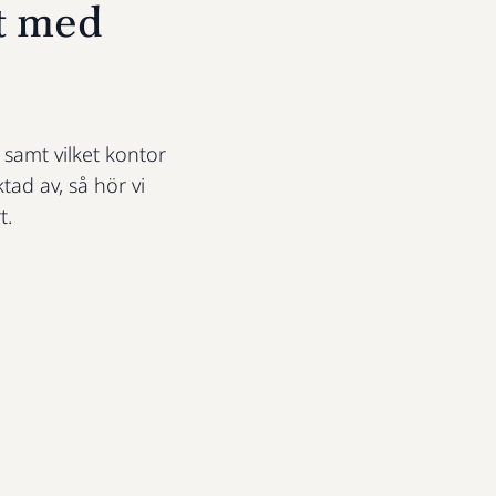
t med
t samt vilket kontor
ktad av, så hör vi
t.