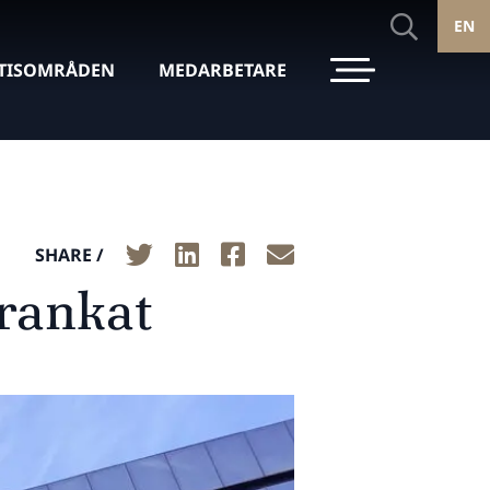
EN
TISOMRÅDEN
MEDARBETARE
SHARE /
prankat