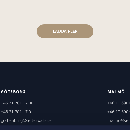
LADDA FLER
GÖTEBORG
MALMÖ
+46 31 701 17 00
+46 10 690 
+46 31 701 17 01
+46 10 690 
gothenburg@setterwalls.se
malmo@sett
P.O. Box 11235
P.O. Box 45