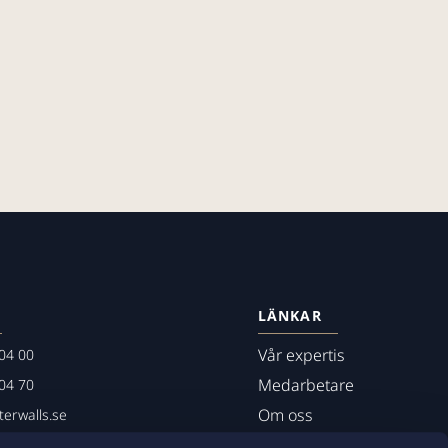
LÄNKAR
Vår expertis
04 00
Medarbetare
04 70
Om oss
erwalls.se
01