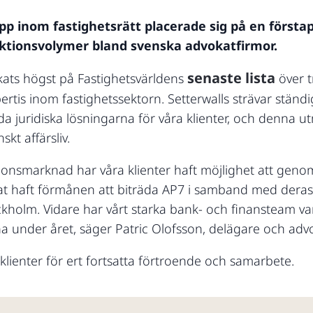
 inom fastighetsrätt placerade sig på en förstap
aktionsvolymer bland svenska advokatfirmor.
senaste lista
nkats högst på Fastighetsvärldens
över t
rtis inom fastighetssektorn. Setterwalls strävar ständig
a juridiska lösningarna för våra klienter, och denna utm
skt affärsliv.
onsmarknad har våra klienter haft möjlighet att genom
nat haft förmånen att biträda AP7 i samband med deras
kholm. Vidare har vårt starka bank- och finansteam varit
na under året, säger Patric Olofsson, delägare och advo
våra klienter för ert fortsatta förtroende och samarbete.