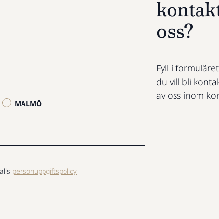
kontak
oss?
Fyll i formuläre
du vill bli konta
av oss inom kor
MALMÖ
alls
personuppgiftspolicy