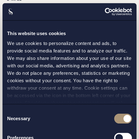
This website uses cookies
We use cookies to personalize content and ads, to
STOCKHOLM
provide social media features and to analyze our traffic.
We may also share information about your use of our site
GÖTEBORG
with our social media, advertising and analytics partners.
We do not place any preferences, statistics or marketing
MALMÖ
cookies without your consent. You have the right to
withdraw your consent at any time. Cookie settings can
be accessed via the icon in the bottom left corner of your
screen. Should you choose to not consent we will only
place strictly necessary cookies. Please see our
cookie
-
Consent
and
privacy policy
for more details on cookies and our
Necessary
Selection
processing of your personal data
Jag har läst och samtycker till Setterwalls
personuppgiftspolicy
Preferences