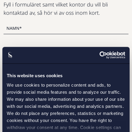
Fyll i formuläret samt vilket kontor du vill bli
kontaktad av, så hör vi av oss inom kort.
This website uses cookies
We use cookies to personalize content and ads, to
provide social media features and to analyze our traffic.
STOCKHOLM
We may also share information about your use of our site
with our social media, advertising and analytics partners.
GÖTEBORG
We do not place any preferences, statistics or marketing
cookies without your consent. You have the right to
withdraw your consent at any time. Cookie settings can
MALMÖ