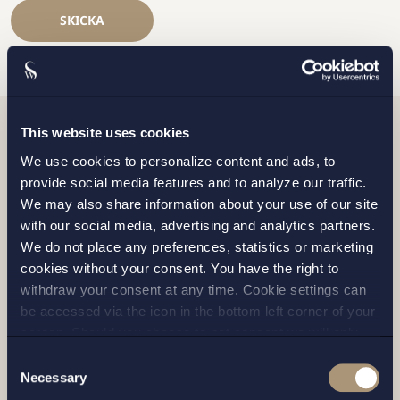
SKICKA
This website uses cookies
Relaterade nyheter
We use cookies to personalize content and ads, to
provide social media features and to analyze our traffic.
We may also share information about your use of our site
with our social media, advertising and analytics partners.
We do not place any preferences, statistics or marketing
cookies without your consent. You have the right to
withdraw your consent at any time. Cookie settings can
be accessed via the icon in the bottom left corner of your
screen. Should you choose to not consent we will only
place strictly necessary cookies. Please see our
cookie
-
Consent
and
privacy policy
for more details on cookies and our
Necessary
Selection
processing of your personal data