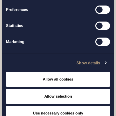
UPPDRAG |
14 JULI 2026
Preferences
Setterwalls har biträtt EnBW vid
Statistics
försäljningen av bolagets svenska
plattform för förnyelsebar energi till
Marketing
Euro...
Läs mer
Show details
Allow all cookies
Allow selection
Use necessary cookies only