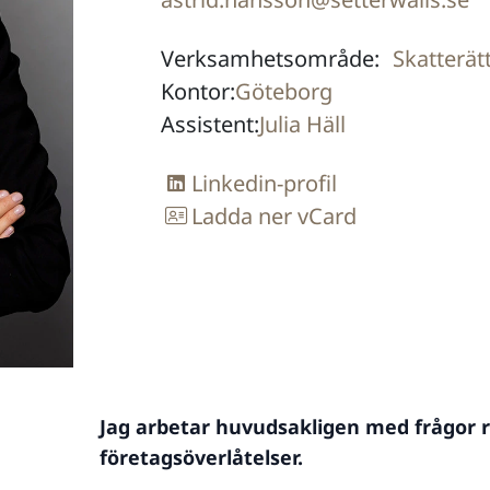
Verksamhetsområde:
Skatterät
Kontor:
Göteborg
Assistent:
Julia Häll
Linkedin-profil
Ladda ner vCard
Jag arbetar huvudsakligen med frågor r
företagsöverlåtelser.