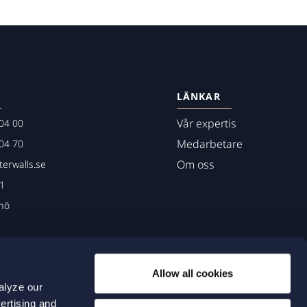
LÄNKAR
Vår expertis
04 00
Medarbetare
04 70
Om oss
erwalls.se
01
mö
Allow all cookies
alyze our
ertising and