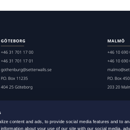
GÖTEBORG
MALMÖ
+46 31 701 17 00
+46 10 690 
+46 31 701 17 01
+46 10 690 
gothenburg@setterwalls.se
malmo@sett
P.O. Box 11235
P.O. Box 45
404 25 Göteborg
203 20 Mal
s
ize content and ads, to provide social media features and to an
 information about your use of our site with our social media, adv