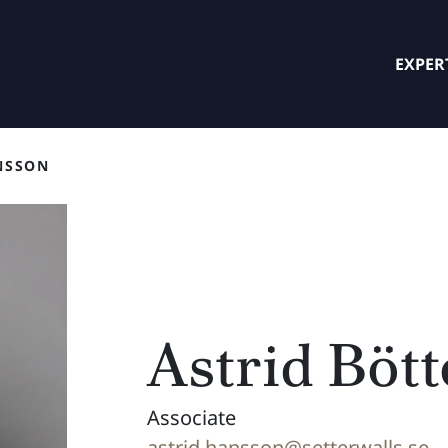
EXPER
NSSON
Astrid Böt
Associate
astrid.hansson@setterwalls.se