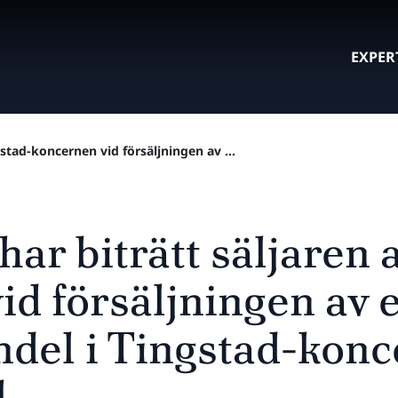
EXPER
gstad-koncernen vid försäljningen av ...
har biträtt säljaren 
id försäljningen av 
del i Tingstad-konce
l