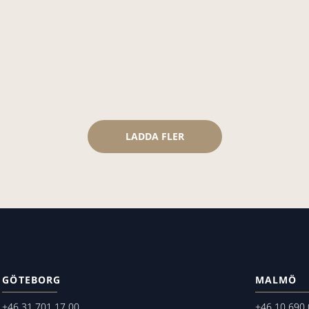
LADDA FLER
GÖTEBORG
MALMÖ
+46 31 701 17 00
+46 10 690 