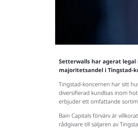
Setterwalls har agerat legal 
majoritetsandel i Tingstad-ko
Tingstad-koncernen har sitt h
diversifierad kundbas inom hote
erbjuder ett omfattande sortim
Bain Capitals förvärv är villko
rådgivare till säljaren av Ting