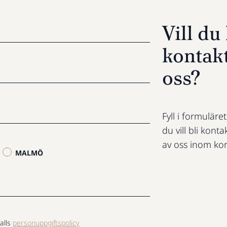
Vill d
kontak
oss?
Fyll i formuläre
du vill bli konta
av oss inom kor
MALMÖ
alls
personuppgiftspolicy