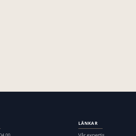
LÄNKAR
Vår expertis
04 00