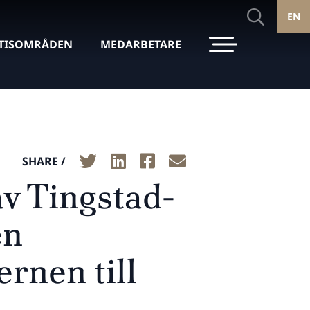
EN
TISOMRÅDEN
MEDARBETARE
SHARE /
av Tingstad-
en
rnen till