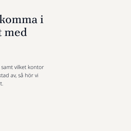
u komma i
t med
t samt vilket kontor
ktad av, så hör vi
t.