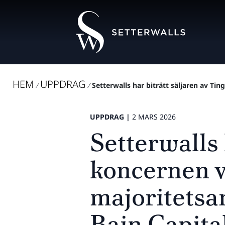
HEM
UPPDRAG
/
/
Setterwalls har biträtt säljaren av Tin
UPPDRAG |
2 MARS 2026
Setterwalls 
koncernen v
majoritetsan
Bain Capita