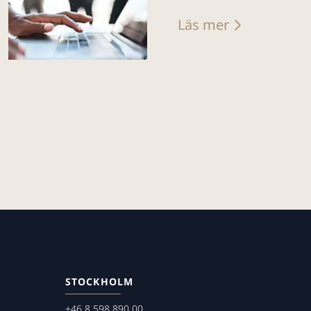
Läs mer
STOCKHOLM
+46 8 598 890 00