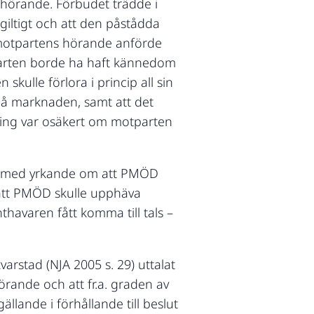
 hörande. Förbudet trädde i
 giltigt och att den påstådda
n motpartens hörande anförde
parten borde ha haft kännedom
skulle förlora i princip all sin
på marknaden, samt att det
lning var osäkert om motparten
D) med yrkande om att PMÖD
ch att PMÖD skulle upphäva
thavaren fått komma till tals –
arstad (NJA 2005 s. 29) uttalat
örande och att fr.a. graden av
lande i förhållande till beslut