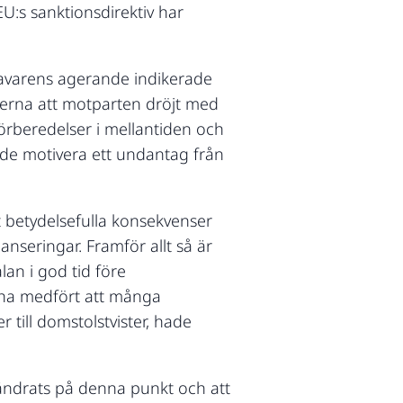
EU:s sanktionsdirektiv har
havarens agerande indikerade
terna att motparten dröjt med
förberedelser i mellantiden och
unde motivera ett undantag från
t betydelsefulla konsekvenser
seringar. Framför allt så är
alan i god tid före
ur ha medfört att många
 till domstolstvister, hade
örändrats på denna punkt och att