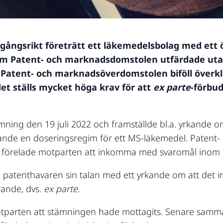
mgångsrikt företrätt ett läkemedelsbolag med ett 
som Patent- och marknadsdomstolen utfärdade uta
. Patent- och marknadsöverdomstolen biföll överk
et ställs mycket höga krav för att
ex parte
-förbud
ing den 19 juli 2022 och framställde bl.a. yrkande om 
ällande en doseringsregim för ett MS-läkemedel. Pate
förelade motparten att inkomma med svaromål inom tv
 patenthavaren sin talan med ett yrkande om att det in
ande, dvs.
ex parte
.
otparten att stämningen hade mottagits. Senare samm