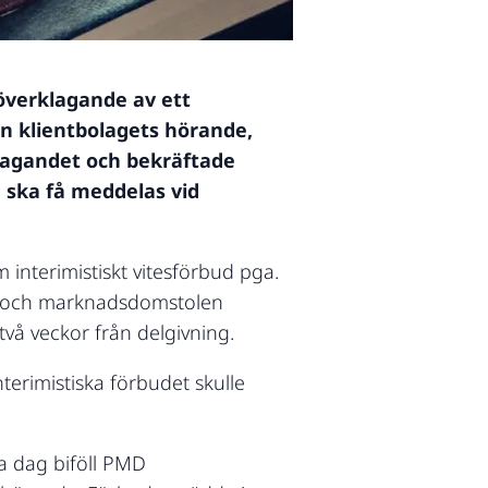
överklagande av ett
n klientbolagets hörande,
lagandet och bekräftade
 ska få meddelas vid
interimistiskt vitesförbud pga.
nt- och marknadsdomstolen
å veckor från delgivning.
terimistiska förbudet skulle
a dag biföll PMD