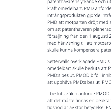
patenthavarens yrkande och utf
kraft omedelbart. PMD anförde i
intrångsprodukten gjorde intrå
PMD att motparten dröjt med a
om att patenthavaren planerade a
försäljning från den 1 august
med hänvisning till att motpar
skulle kunna kompensera paten
Setterwalls överklagade PMD:
omedelbart skulle besluta att fö
PMD:s beslut. PMÖD biföll inhib
att upphäva PMD:s beslut. PMÖD:
I beslutsskälen anförde PMÖD in
att det måste finnas en beaktan
tidsnöd är av stor betydelse. 