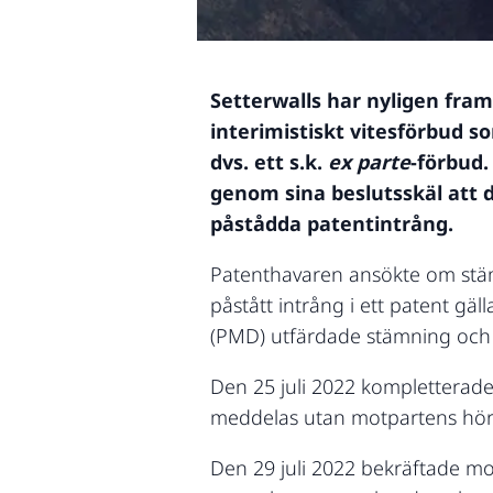
Setterwalls har nyligen fra
interimistiskt vitesförbud 
dvs. ett s.k.
ex parte
-förbud
genom sina beslutsskäl att d
påstådda patentintrång.
Patenthavaren ansökte om stämn
påstått intrång i ett patent g
(PMD) utfärdade stämning och 
Den 25 juli 2022 kompletterade
meddelas utan motpartens hör
Den 29 juli 2022 bekräftade m