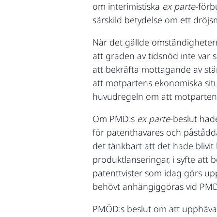
om interimistiska
ex parte
-förb
särskild betydelse om ett dröj
När det gällde omständighetern
att graden av tidsnöd inte var
att bekräfta mottagande av stä
att motpartens ekonomiska situ
huvudregeln om att motparten s
Om PMD:s
ex parte
-beslut had
för patenthavares och påstådd
det tänkbart att det hade blivit 
produktlanseringar, i syfte att
patenttvister som idag görs upp
behövt anhängiggöras vid PMD
PMÖD:s beslut om att upphäv