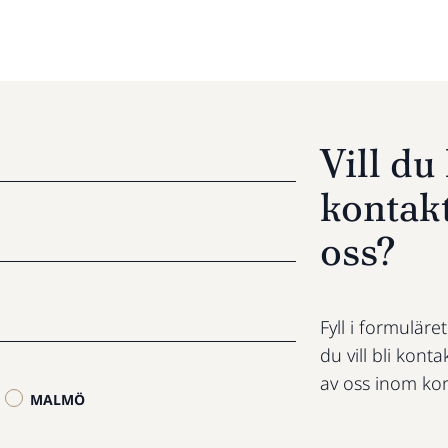
Vill d
kontak
oss?
Fyll i formuläre
du vill bli konta
av oss inom kor
MALMÖ