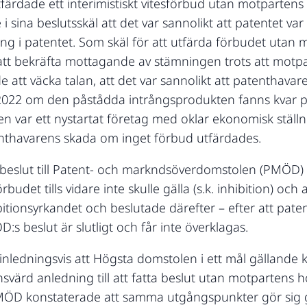
ärdade ett interimistiskt vitesförbud utan motpartens
 sina beslutsskäl att det var sannolikt att patentet var
ng i patentet. Som skäl för att utfärda förbudet uta
tt bekräfta mottagande av stämningen trots att mot
tt väcka talan, att det var sannolikt att patenthavaren 
i 2022 om den påstådda intrångsprodukten fanns kvar 
ten var ett nystartat företag med oklar ekonomisk stäl
thavarens skada om inget förbud utfärdades.
s beslut till Patent- och markndsöverdomstolen (PMÖ
rbudet tills vidare inte skulle gälla (s.k. inhibition) o
itionsyrkandet och beslutade därefter – efter att paten
s beslut är slutligt och får inte överklagas.
ledningsvis att Högsta domstolen i ett mål gällande kv
svärd anledning till att fatta beslut utan motpartens h
PMÖD konstaterade att samma utgångspunkter gör sig gäl