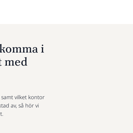
u komma i
t med
t samt vilket kontor
ktad av, så hör vi
t.