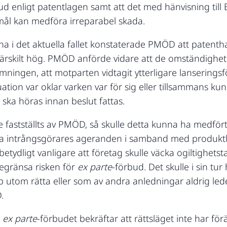
ud enligt patentlagen samt att det med hänvisning till 
smål kan medföra irreparabel skada.
a i det aktuella fallet konstaterade PMÖD att patent
 särskilt hög. PMÖD anförde vidare att de omständighe
mningen, att motparten vidtagit ytterligare lanserings
ation var oklar varken var för sig eller tillsammans k
ka höras innan beslut fattas.
e fastställts av PMÖD, så skulle detta kunna ha medför
a intrångsgörares ageranden i samband med produktlan
betydligt vanligare att företag skulle väcka ogiltighetst
 begränsa risken för
ex parte
-förbud. Det skulle i sin t
 utom rätta eller som av andra anledningar aldrig leder
.
a
ex parte
-förbudet bekräftar att rättsläget inte har f