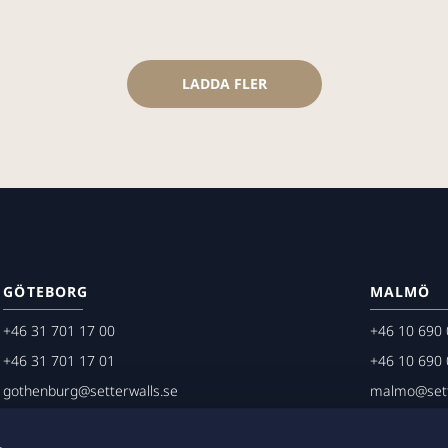
LADDA FLER
GÖTEBORG
MALMÖ
+46 31 701 17 00
+46 10 690 
+46 31 701 17 01
+46 10 690 
gothenburg@setterwalls.se
malmo@sett
P.O. Box 11235
P.O. Box 45