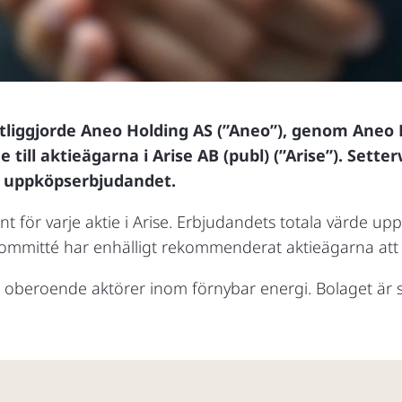
liggjorde Aneo Holding AS (”Aneo”), genom Aneo B
till aktieägarna i Arise AB (publ) (”Arise”). Setterw
 uppköpserbjudandet.
för varje aktie i Arise. Erbjudandets totala värde uppgå
ommitté har enhälligt rekommenderat aktieägarna att
de oberoende aktörer inom förnybar energi. Bolaget ä