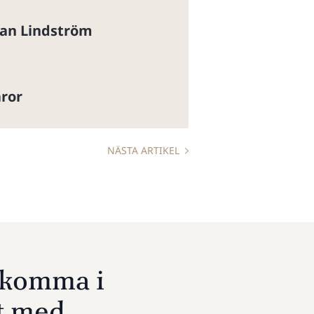
an Lindström
aror
NÄSTA ARTIKEL
u komma i
t med