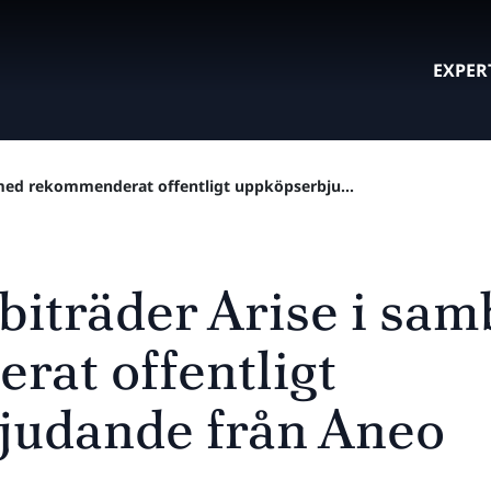
EXPER
 med rekommenderat offentligt uppköpserbju...
 biträder Arise i s
at offentligt
judande från Aneo