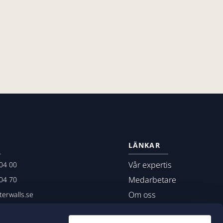
LÄNKAR
Vår expertis
04 00
Medarbetare
04 70
Om oss
erwalls.se
01