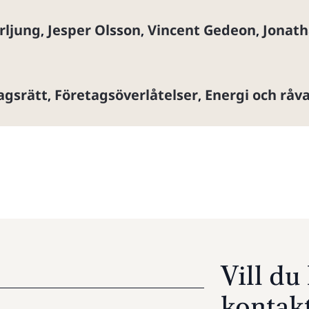
rljung
Jesper Olsson
Vincent Gedeon
Jonath
,
,
,
agsrätt
Företagsöverlåtelser
Energi och råv
,
,
Vill d
kontak