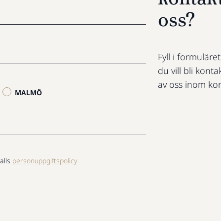
oss?
Fyll i formuläre
du vill bli konta
av oss inom kor
MALMÖ
alls
personuppgiftspolicy