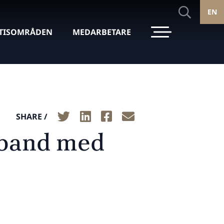
EN
TISOMRÅDEN
MEDARBETARE
SHARE /
amband med