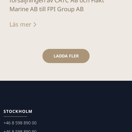
försäljningen av CATC AB och Fläkt
Marine AB till FPI Group AB
Läs mer
LADDA FLER
STOCKHOLM
+46 8 598 890 00
+46 8 598 890 90