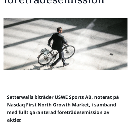
Setterwalls biträder USWE Sports AB, noterat på
Nasdaq First North Growth Market, i samband
med fullt garanterad företrädesemission av
aktier.