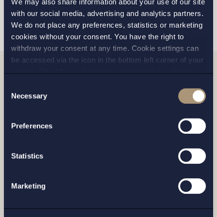
We may also share information about your use of our site
SKICKA
with our social media, advertising and analytics partners.
We do not place any preferences, statistics or marketing
cookies without your consent. You have the right to
withdraw your consent at any time. Cookie settings can
be accessed via the icon in the bottom left corner of your
screen. Should you choose to not consent we will only
Relaterade nyheter
place strictly necessary cookies. Please see our
cookie
-
Consent
and
privacy policy
for more details on cookies and our
Necessary
Selection
processing of your personal data
Preferences
Statistics
Marketing