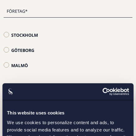
STOCKHOLM
GÖTEBORG
MALMÖ
Jag har läst och samtycker till Setterwalls
This website uses cookies
personuppgiftspolicy
We use cookies to personalize content and ads, to
provide social media features and to analyze our traffic.