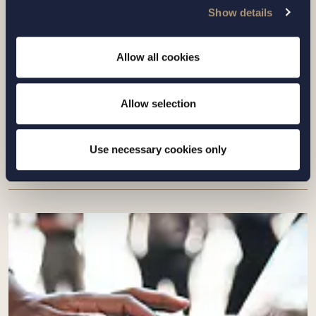
Show details
UPPDRAG |
6 JULI 2026
Setterwalls har biträtt Sivers
Allow all cookies
Semiconductors i samband med en
riktad nyemission om cirka 700 miljoner
Allow selection
kronor
Use necessary cookies only
Läs mer