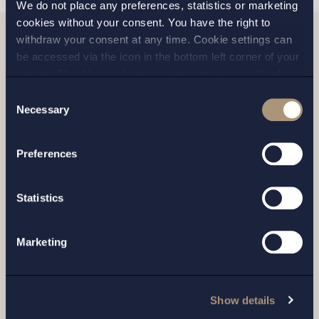
We do not place any preferences, statistics or marketing
cookies without your consent. You have the right to
withdraw your consent at any time. Cookie settings can
be accessed via the icon in the bottom left corner of your
Relaterade nyheter
screen. Should you choose to not consent we will only
place strictly necessary cookies. Please see our
cookie
-
Consent
and
privacy policy
for more details on cookies and our
Necessary
Selection
processing of your personal data
Preferences
Statistics
Marketing
UPPDRAG |
14 JULI 2026
Show details
Setterwalls har biträtt EnBW vid