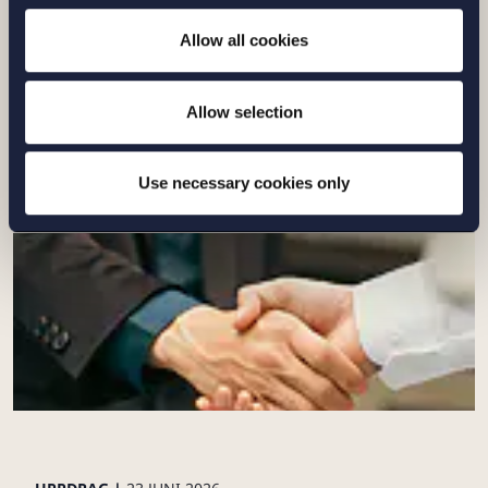
försäljningen av bolagets svenska
Allow all cookies
plattform för förnyelsebar energi till
Euro...
Allow selection
Läs mer
Use necessary cookies only