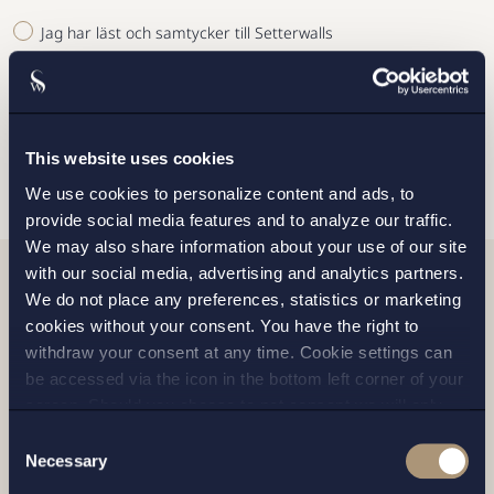
Jag har läst och samtycker till Setterwalls
personuppgiftspolicy
SKICKA
This website uses cookies
We use cookies to personalize content and ads, to
provide social media features and to analyze our traffic.
We may also share information about your use of our site
with our social media, advertising and analytics partners.
We do not place any preferences, statistics or marketing
Relaterade nyheter
cookies without your consent. You have the right to
withdraw your consent at any time. Cookie settings can
be accessed via the icon in the bottom left corner of your
screen. Should you choose to not consent we will only
place strictly necessary cookies. Please see our
cookie
-
Consent
and
privacy policy
for more details on cookies and our
Necessary
Selection
processing of your personal data