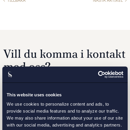
TILLBAKA
NÄSTA ARTIKEL
Vill du komma i kontakt
med oss?
Fyll i formuläret samt vilket kontor du vill bli
This website uses cookies
kontaktad av, så hör vi av oss inom kort.
We use cookies to personalize content and ads, to
provide social media features and to analyze our traffic.
We may also share information about your use of our site
with our social media, advertising and analytics partners.