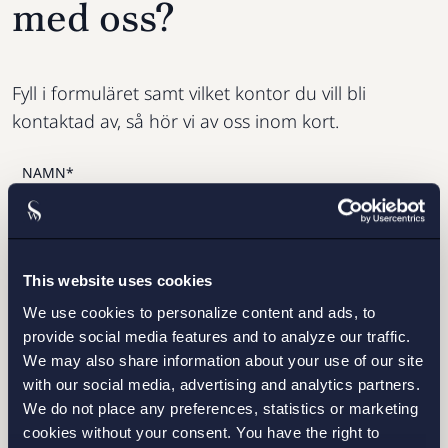
med oss?
Fyll i formuläret samt vilket kontor du vill bli
kontaktad av, så hör vi av oss inom kort.
This website uses cookies
We use cookies to personalize content and ads, to
provide social media features and to analyze our traffic.
We may also share information about your use of our site
with our social media, advertising and analytics partners.
We do not place any preferences, statistics or marketing
STOCKHOLM
cookies without your consent. You have the right to