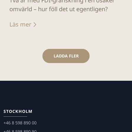
Två år med FDI-granskning i en osäker
omvärld – hur föll det ut egentligen?
Läs mer
LADDA FLER
STOCKHOLM
+46 8 598 890 00
+46 8 598 890 90