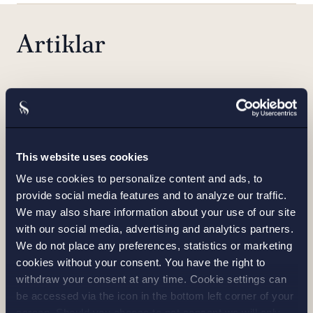
Artiklar
This website uses cookies
Nytt lagförslag avseende ”ånger-knapp”
We use cookies to personalize content and ads, to
vid ingående av distansavtal – vad
provide social media features and to analyze our traffic.
innebär förslaget och hur påverkas ni?
We may also share information about your use of our site
Nyhet
| 13 nov 2025
with our social media, advertising and analytics partners.
Läs nyhet
We do not place any preferences, statistics or marketing
cookies without your consent. You have the right to
withdraw your consent at any time. Cookie settings can
be accessed via the icon in the bottom left corner of your
screen. Should you choose to not consent we will only