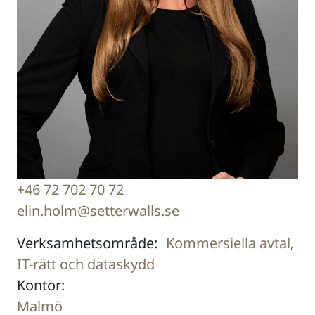
+46 72 702 70 72
elin.holm@setterwalls.se
Verksamhetsområde:
Kommersiella avtal
,
IT-rätt och dataskydd
Kontor:
Malmö