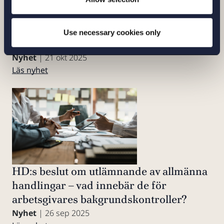
5 tips om cookies: så säkerställer du
Use necessary cookies only
regelefterlevnad
Nyhet
| 21 okt 2025
Läs nyhet
HD:s beslut om utlämnande av allmänna
handlingar – vad innebär de för
arbetsgivares bakgrundskontroller?
Nyhet
| 26 sep 2025