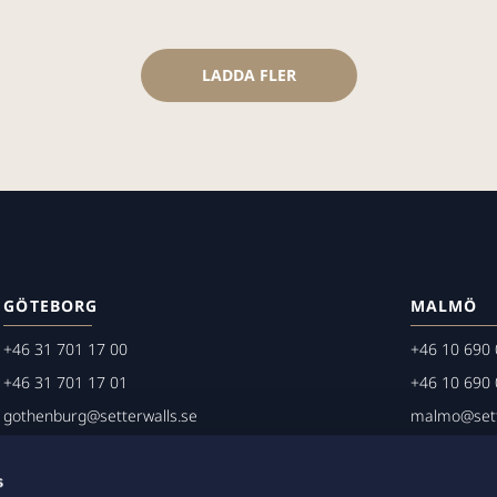
LADDA FLER
GÖTEBORG
MALMÖ
+46 31 701 17 00
+46 10 690 
+46 31 701 17 01
+46 10 690 
gothenburg@setterwalls.se
malmo@sett
P.O. Box 11235
P.O. Box 45
s
404 25 Göteborg
203 20 Mal