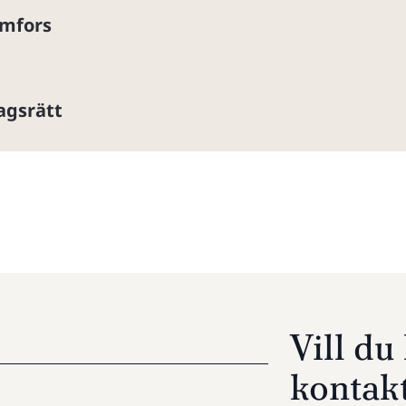
imfors
agsrätt
Vill d
kontak