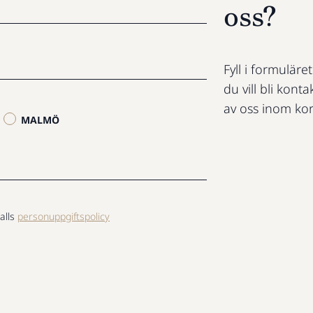
oss?
Fyll i formuläre
du vill bli konta
av oss inom kor
MALMÖ
alls
personuppgiftspolicy