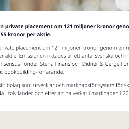
 private placement om 121 miljoner kronor genom
m 55 kronor per aktie.
ivate placement om 121 miljoner kronor genom en rik
er aktie. Emissionen riktades till ett antal svenska och in
onsensus Fonder, Stena Finans och Didner & Gerge Fo
at bookbuilding-förfarande.
skt bolag som utvecklar och marknadsför system för sk
i tolv länder och efter att ha verkat i marknaden i 2