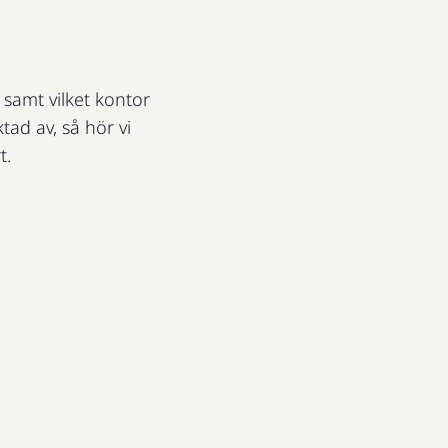
t samt vilket kontor
ktad av, så hör vi
t.