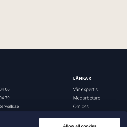
LÄNKAR
Vår expertis
04 00
Medarbetare
04 70
Om oss
erwalls.se
01
mö
Allow all cookies