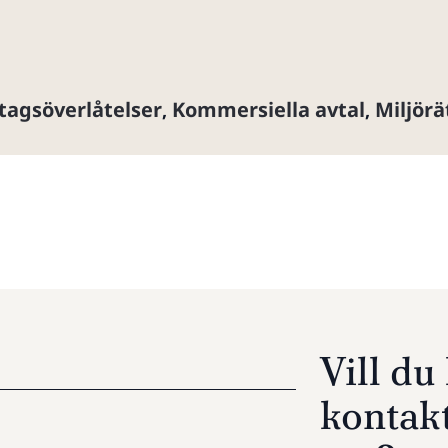
tagsöverlåtelser
Kommersiella avtal
Miljörä
,
,
Vill d
kontak