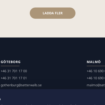
LADDA FLER
GÖTEBORG
MALMÖ
+46 31 701 17 00
+46 10 690 
+46 31 701 17 01
+46 10 690 
gothenburg@setterwalls.se
malmo@sett
P.O. Box 11235
P.O. Box 45
s
404 25 Göteborg
203 20 Mal