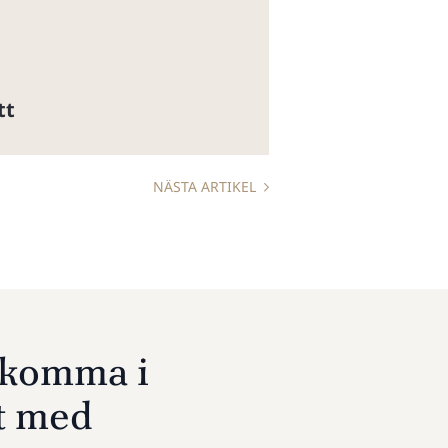
tt
NÄSTA ARTIKEL
u komma i
t med