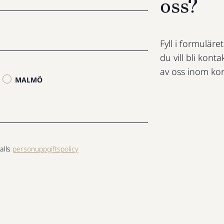
oss?
Fyll i formuläre
du vill bli konta
av oss inom kor
MALMÖ
alls
personuppgiftspolicy