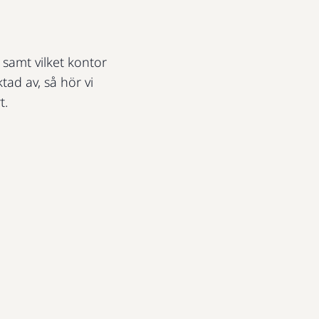
t samt vilket kontor
ktad av, så hör vi
t.