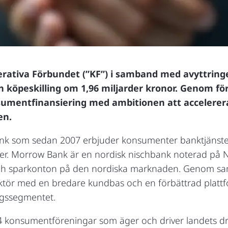
perativa Förbundet (”KF”) i samband med avyttrin
n köpeskilling om 1,96 miljarder kronor. Genom f
sumentfinansiering med ambitionen att accelerer
en.
ank som sedan 2007 erbjuder konsumenter banktjänste
der. Morrow Bank är en nordisk nischbank noterad på
ch sparkonton på den nordiska marknaden. Genom sa
tör med en bredare kundbas och en förbättrad plattfor
ngssegmentet.
 24 konsumentföreningar som äger och driver landets 