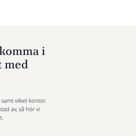
u komma i
t med
t samt vilket kontor
ktad av, så hör vi
t.