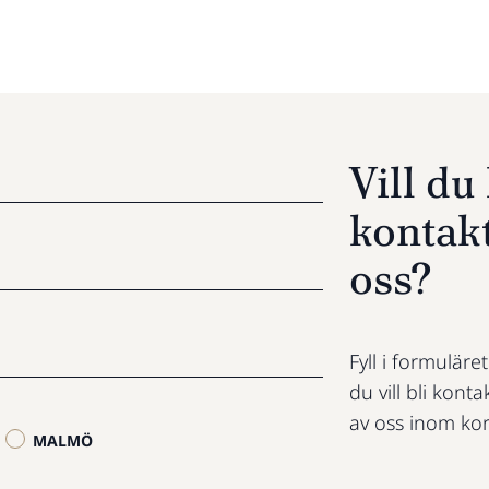
Vill d
kontak
oss?
Fyll i formuläre
du vill bli konta
av oss inom kor
MALMÖ