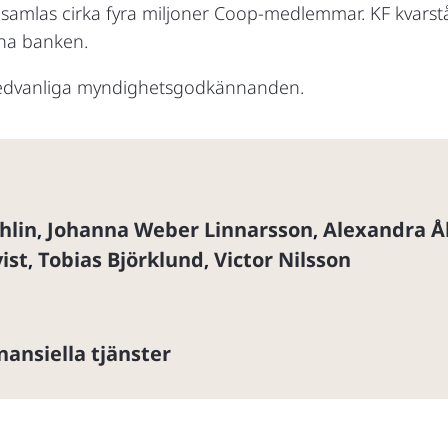
amlas cirka fyra miljoner Coop-medlemmar. KF kvarstå
na banken.
 sedvanliga myndighetsgodkännanden.
hlin
Johanna Weber Linnarsson
Alexandra Å
,
,
vist
Tobias Björklund
Victor Nilsson
,
,
nansiella tjänster