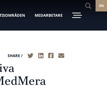
EN
TISOMRÅDEN
MEDARBETARE
SHARE /
iva
v MedMera