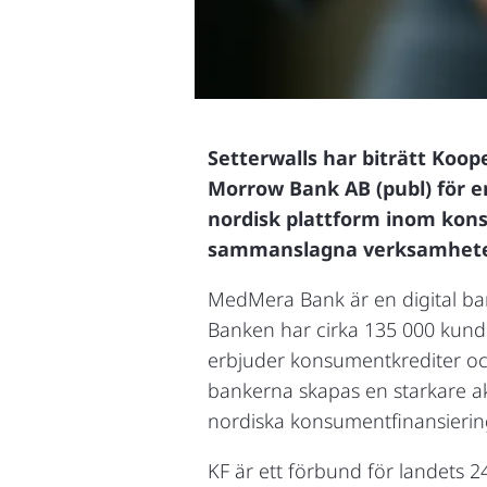
Setterwalls har biträtt Koo
Morrow Bank AB (publ) för e
nordisk plattform inom kon
sammanslagna verksamhet
MedMera Bank är en digital b
Banken har cirka 135 000 kun
erbjuder konsumentkrediter o
bankerna skapas en starkare ak
nordiska konsumentfinansieri
KF är ett förbund för landets