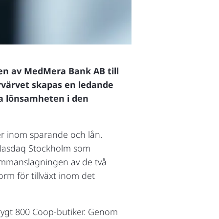
gen av MedMera Bank AB till
örvärvet skapas en ledande
a lönsamheten i den
r inom sparande och lån.
 Nasdaq Stockholm som
mmanslagningen av de två
m för tillväxt inom det
drygt 800 Coop-butiker. Genom