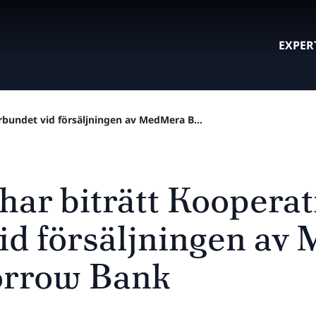
EXPER
örbundet vid försäljningen av MedMera B...
har biträtt Kooperat
id försäljningen a
orrow Bank