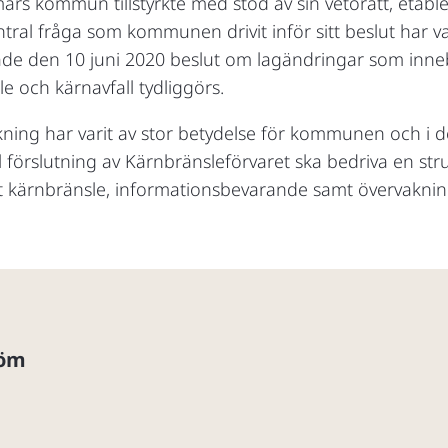
 kommun tillstyrkte med stöd av sin vetorätt, etabler
al fråga som kommunen drivit inför sitt beslut har var
tade den 10 juni 2020 beslut om lagändringar som inneb
e och kärnavfall tydliggörs.
ing har varit av stor betydelse för kommunen och i d
 till förslutning av Kärnbränsleförvaret ska bedriva en 
t kärnbränsle, informationsbevarande samt övervakning
röm