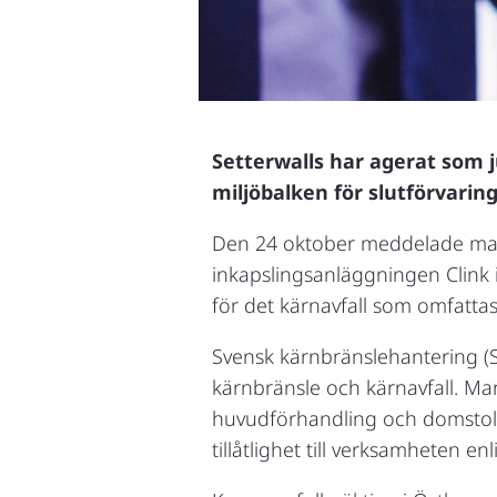
Setterwalls har agerat som 
miljöbalken för slutförvari
Den 24 oktober meddelade mark-
inkapslingsanläggningen Clink 
för det kärnavfall som omfattas 
Svensk kärnbränslehantering (SK
kärnbränsle och kärnavfall. Ma
huvudförhandling och domstole
tillåtlighet till verksamheten en