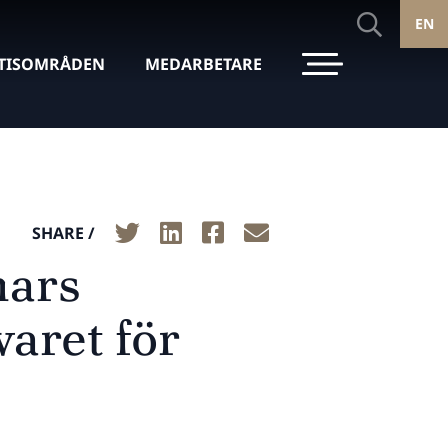
EN
TISOMRÅDEN
MEDARBETARE
SHARE /
mars
aret för