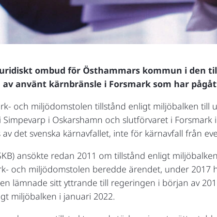
juridiskt ombud för Östhammars kommun i den til
ng av använt kärnbränsle i Forsmark som har pågåt
 och miljödomstolen tillstånd enligt miljöbalken till
i Simpevarp i Oskarshamn och slutförvaret i Forsmark i
av det svenska kärnavfallet, inte för kärnavfall från ev
B) ansökte redan 2011 om tillstånd enligt miljöbalken t
rk- och miljödomstolen beredde ärendet, under 2017 h
n lämnade sitt yttrande till regeringen i början av 2
ligt miljöbalken i januari 2022.