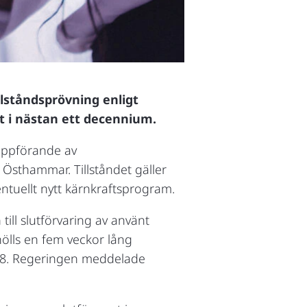
lståndsprövning enligt
t i nästan ett decennium.
 uppförande av
 Östhammar. Tillståndet gäller
entuellt nytt kärnkraftsprogram.
ill slutförvaring av använt
ölls en fem veckor lång
018. Regeringen meddelade