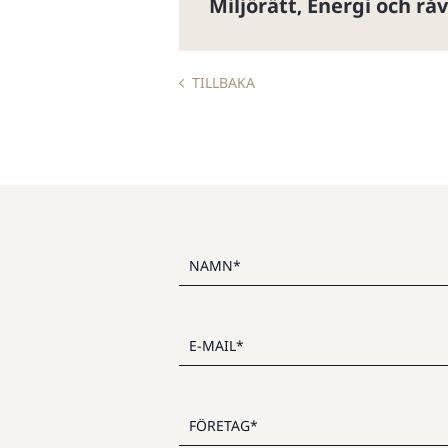
Miljörätt
Energi och rå
,
TILLBAKA