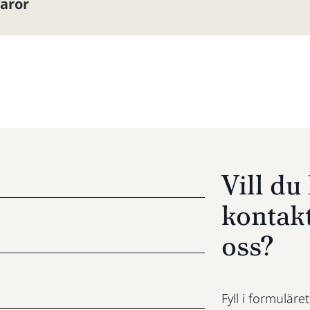
varor
Vill d
kontak
oss?
Fyll i formuläre