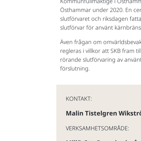
Kommunfullmäktige i Östhammars
Östhammar under 2020. En centr
slutförvaret och riksdagen fat
slutförvar för använt kärnbränsl
Även frågan om omvärldsbevakn
regleras i villkor att SKB fram
rörande slutförvaring av använ
förslutning.
KONTAKT:
Malin Tistelgren Wikst
VERKSAMHETSOMRÅDE: