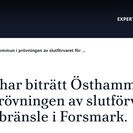
EXPER
mmun i prövningen av slutförvaret för ...
 har biträtt Östham
övningen av slutförv
bränsle i Forsmark.