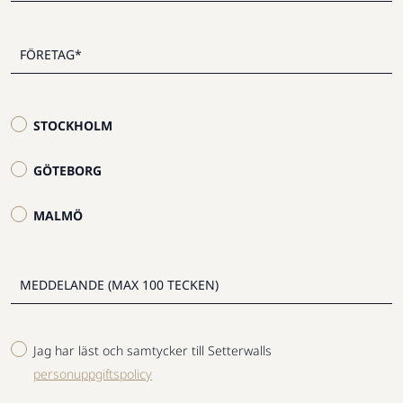
STOCKHOLM
GÖTEBORG
MALMÖ
Jag har läst och samtycker till Setterwalls
personuppgiftspolicy