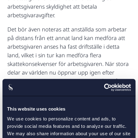
arbetsgivarens skyldighet att betala
arbetsgivaravgifter.
Det bör även noteras att anställda som arbetar
på distans från ett annat land kan medföra att
arbetsgivaren anses ha fast driftställe i detta
land, vilket i sin tur kan medföra flera
skattekonsekvenser för arbetsgivaren. När stora
delar av världen nu öppnar upp igen efter
pandemin är det därmed av stor vikt för många
företag att säkerställa vilka konsekvenser som
anställda som bor eller utför arbete utomlands
kan få för verksamheten.
This website uses cookies
We use cookies to personalize content and ads, to
Setterwalls följer rättsutvecklingen på området
provide social media features and to analyze our traffic.
med intresse och finns tillgängliga för att
We may also share information about your use of our site