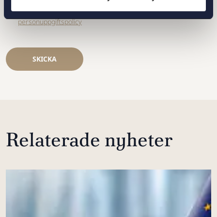
Jag har läst och samtycker till Setterwalls
personuppgiftspolicy
SKICKA
Relaterade nyheter