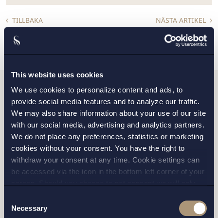
TILLBAKA
NÄSTA ARTIKEL
This website uses cookies
We use cookies to personalize content and ads, to
Vill du komma i kontakt
provide social media features and to analyze our traffic.
We may also share information about your use of our site
med oss?
with our social media, advertising and analytics partners.
We do not place any preferences, statistics or marketing
cookies without your consent. You have the right to
withdraw your consent at any time. Cookie settings can
Fyll i formuläret samt vilket kontor du vill bli
be accessed via the icon in the bottom left corner of your
kontaktad av, så hör vi av oss inom kort.
screen. Should you choose to not consent we will only
place strictly necessary cookies. Please see our
cookie
-
Consent
and
privacy policy
for more details on cookies and our
Necessary
Selection