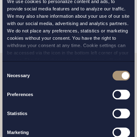
We use cookies to personalize content and ads, to
personuppgiftspolicy
provide social media features and to analyze our traffic.
We may also share information about your use of our site
with our social media, advertising and analytics partners.
SKICKA
We do not place any preferences, statistics or marketing
cookies without your consent. You have the right to
withdraw your consent at any time. Cookie settings can
be accessed via the icon in the bottom left corner of your
screen. Should you choose to not consent we will only
place strictly necessary cookies. Please see our
cookie
-
Consent
Relaterade nyheter
and
privacy policy
for more details on cookies and our
Necessary
Selection
processing of your personal data
Preferences
Statistics
Marketing