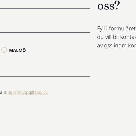
oss?
Fyll i formuläre
du vill bli konta
av oss inom kor
MALMÖ
alls
personuppgiftspolicy