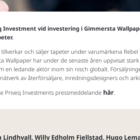
eq Investment vid investering i Gimmersta Wallpap
eter.
tillverkar och säljer tapeter under varumärkena Rebel
 Wallpaper har under de senaste åren uppvisat stark 
 en ledande aktör inom sin nisch globalt. Försäljningen
nätverk av återförsäljare, inredningsdesigners och arkit
här
 se Priveq Investments pressmeddelande
.
a Lindhvall
Willy Edholm Fjellstad
Hugo Lema
,
,