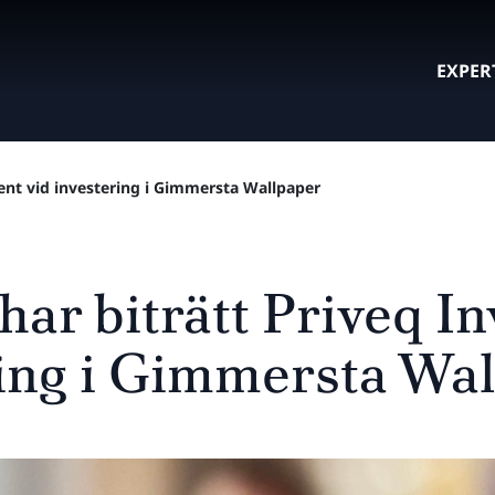
EXPER
ment vid investering i Gimmersta Wallpaper
har biträtt Priveq I
ring i Gimmersta Wa