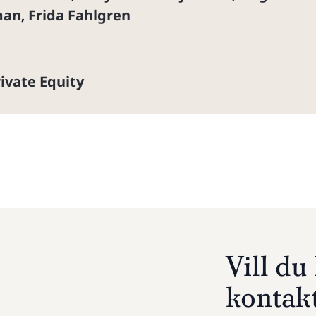
man
Frida Fahlgren
,
ivate Equity
Vill d
kontak