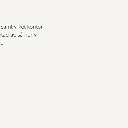
t samt vilket kontor
ktad av, så hör vi
t.