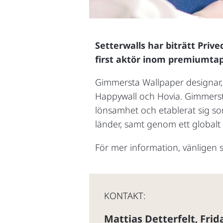
Setterwalls har biträtt Priv
first aktör inom premiumtap
Gimmersta Wallpaper designar, 
Happywall och Hovia. Gimmersta
lönsamhet och etablerat sig som
länder, samt genom ett globalt 
För mer information, vänligen
KONTAKT:
Mattias Detterfelt
Frid
,