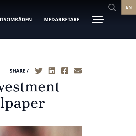
EN
TISOMRÅDEN
MEDARBETARE
SHARE /
nvestment
llpaper