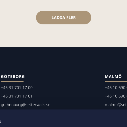
LADDA FLER
GÖTEBORG
MALMÖ
+46 31 701 17 00
+46 10 690 
+46 31 701 17 01
+46 10 690 
gothenburg@setterwalls.se
malmo@sett
P.O. Box 11235
P.O. Box 45
s
404 25 Göteborg
203 20 Mal