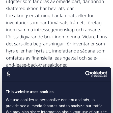
utgifter som får dras av omedelbart, där annan
skattereduktion har beviljats, där
försäkringsersättning har lämnats eller för
inventarier som har förvärvats från ett företag
inom samma intressegemenskap och använts
för stadigvarande bruk inom denna. Vidare finns
det särskilda begränsningar för inventarier som
hyrs eller har hyrts ut, innefattande sådana som
omfattas av finansiella leasingavtal och sale-
and-lease-back-transaktioner.
Begäran om skattereduktion kan göras det
första beskattningsåret som avslutas den 31
december 2022 eller senare och underlaget
This website uses cookies
omfattar endast inventarier som fortfarande
We use cookies to personalize content and ads, to
tillhör näringsverksamheten vid utgången av
provide social media features and to analyze our traffic.
detta beskattningsår. Om företaget har
We may also share information about your use of our site