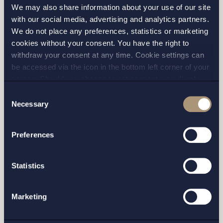
We may also share information about your use of our site
with our social media, advertising and analytics partners.
We do not place any preferences, statistics or marketing
cookies without your consent. You have the right to
withdraw your consent at any time. Cookie settings can
be accessed via the icon in the bottom left corner of your
screen. Should you choose to not consent we will only
place strictly necessary cookies. Please see our
cookie
-
Consent
STOCKHOLM
and
privacy policy
for more details on cookies and our
Necessary
Selection
processing of your personal data
GÖTEBORG
Preferences
MALMÖ
Statistics
Marketing
Jag har läst och samtycker till Setterwalls