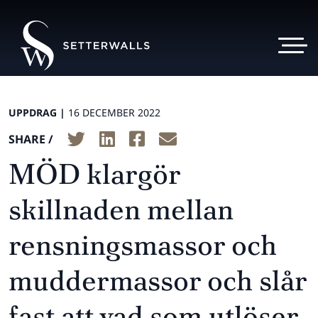
UPPDRAG |
16 DECEMBER 2022
SHARE /
MÖD klargör
skillnaden mellan
rensningsmassor och
muddermassor och slår
fast att vad som utlöser