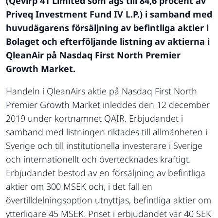
(Qevirp 41 Limited som ägs till 84,6 procent av
Priveq Investment Fund IV L.P.) i samband med
huvudägarens försäljning av befintliga aktier i
Bolaget och efterföljande listning av aktierna i
QleanAir på Nasdaq First North Premier
Growth Market.
Handeln i QleanAirs aktie på Nasdaq First North
Premier Growth Market inleddes den 12 december
2019 under kortnamnet QAIR. Erbjudandet i
samband med listningen riktades till allmänheten i
Sverige och till institutionella investerare i Sverige
och internationellt och övertecknades kraftigt.
Erbjudandet bestod av en försäljning av befintliga
aktier om 300 MSEK och, i det fall en
övertilldelningsoption utnyttjas, befintliga aktier om
ytterligare 45 MSEK. Priset i erbjudandet var 40 SEK