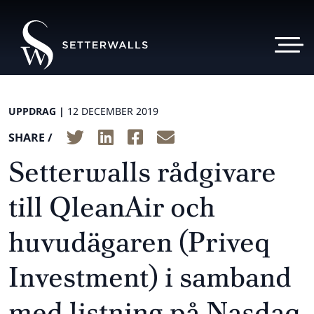
UPPDRAG |
12 DECEMBER 2019
SHARE /
Setterwalls rådgivare
till QleanAir och
huvudägaren (Priveq
Investment) i samband
med listning på Nasdaq