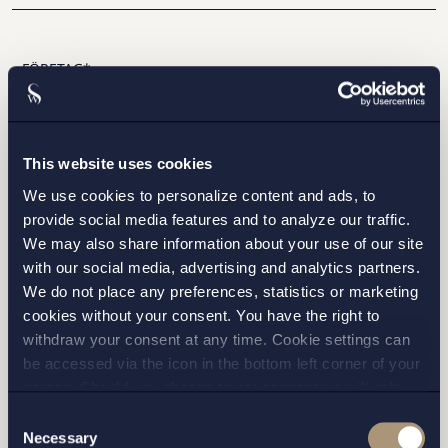
STOCKHOLM
This website uses cookies
We use cookies to personalize content and ads, to
GÖTEBORG
provide social media features and to analyze our traffic.
We may also share information about your use of our site
MALMÖ
with our social media, advertising and analytics partners.
We do not place any preferences, statistics or marketing
cookies without your consent. You have the right to
withdraw your consent at any time. Cookie settings can
be accessed via the icon in the bottom left corner of your
screen. Should you choose to not consent we will only
Jag har läst och samtycker till Setterwalls
place strictly necessary cookies. Please see our
cookie
-
Consent
personuppgiftspolicy
and
privacy policy
for more details on cookies and our
Necessary
Selection