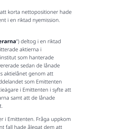
 att korta nettopositioner hade
t i en riktad nyemission.
erarna
”) deltog i en riktad
itterade aktierna i
sinstitut som hanterade
levererade sedan de lånade
tes aktielånet genom att
meddelandet som Emittenten
ägare i Emittenten i syfte att
erarna samt att de lånade
t.
ier i Emittenten. Fråga uppkom
nt fall hade ålegat dem att