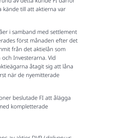
grund av detta kunde FI därför
ände till att aktierna var
epåer i samband med settlement
erades först månaden efter det
mmit från det aktielån som
n och Investerarna. Vid
ktieägarna åtagit sig att låna
örst när de nyemitterade
oner beslutade FI att ålägga
5) med kompletterade
ns av aktier DVP (
delivery vs