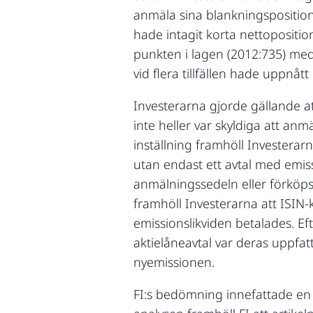
anmäla sina blankningspositioner
hade intagit korta nettoposition
punkten i lagen (2012:735) me
vid flera tillfällen hade uppnåt
Investerarna gjorde gällande at
inte heller var skyldiga att anm
inställning framhöll Investerarn
utan endast ett avtal med emi
anmälningssedeln eller förköps
framhöll Investerarna att ISIN-
emissionslikviden betalades. Ef
aktielåneavtal var deras uppfat
nyemissionen.
FI:s bedömning innefattade en a