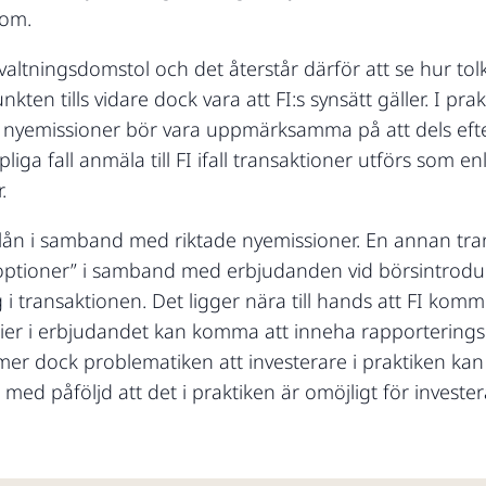
 om.
örvaltningsdomstol
och det återstår därför att se hur tolk
kten tills vidare dock vara att FI:s synsätt gäller. I pra
de nyemissioner bör vara uppmärksamma på att dels ef
pliga fall anmäla till FI ifall transaktioner utförs som en
.
ielån i samband med riktade nyemissioner. En annan tra
ngsoptioner” i samband med erbjudanden vid börsintrodukt
ing i transaktionen. Det ligger nära till hands att FI kom
ier i erbjudandet kan komma att inneha rapporteringspl
mer dock problematiken att investerare i praktiken kan
med påföljd att det i praktiken är omöjligt för invest