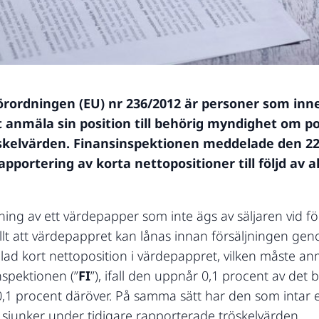
sförordningen (EU) nr 236/2012 är personer som inne
t anmäla sin position till behörig myndighet om p
skelvärden. Finansinspektionen meddelade den 22 
pportering av korta nettopositioner till följd av
ing av ett värdepapper som inte ägs av säljaren vid för
tällt att värdepappret kan lånas innan försäljningen gen
ad kort nettoposition i värdepappret, vilken måste anm
nspektionen (”
FI
”), ifall den uppnår 0,1 procent av det
0,1 procent däröver. På samma sätt har den som intar e
n sjunker under tidigare rapporterade tröskelvärden.