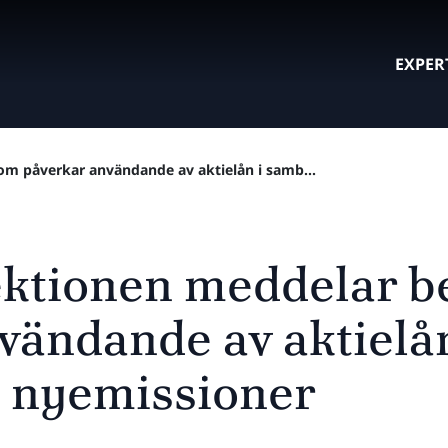
EXPER
om påverkar användande av aktielån i samb...
ktionen meddelar b
vändande av aktielå
 nyemissioner