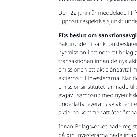
Den 22 juni i år meddelade FI f
uppnått respektive sjunkit und
FI:s beslut om sanktionsavgi
Bakgrunden i sanktionsbesluten 
nyemission i ett noterat bolag (
transaktionen innan de nya akti
emissionen ett aktielåneavtal m
aktierna till Investerarna. När 
emissionsinstitutet lämnade til
avgav i samband med nyemissione
underlätta leverans av aktier i 
aktierna kommer att återlämnas
Innan Bolagsverket hade regist
då om Investerarna hade intagi