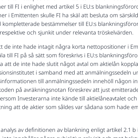
 till FI i enlighet med artikel 5 i EU:s blankningsföror
er i Emittenten skulle FI ha skäl att besluta om särskild
d kompletterade bestämmelser till EU:s blankningsföro
t respektive och sjunkit under relevanta tröskelvärden.
t de inte hade intagit några korta nettopositioner i Emi
äla till FI på så sätt som föreskrivs i EU:s blankningsfö
a att de inte hade slutit något avtal om aktielån koppla
ssionsinstitutet i samband med att anmälningssedeln 
informationen till anmälningssedeln innehöll någon in
koden på avräkningsnotan föreskrev att just emitterade 
tersom Investerarna inte kände till aktielåneavtalet oc
tning att de aktier som såldes var sådana som hade emit
nalys av definitionen av blankning enligt artikel 2.1 b 