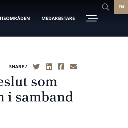
EN
TISOMRÅDEN
MEDARBETARE
SHARE /
eslut som
n i samband