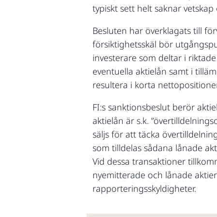
typiskt sett helt saknar vetskap
Besluten har överklagats till f
försiktighetsskäl bör utgångspun
investerare som deltar i rikta
eventuella aktielån samt i tilläm
resultera i korta nettopositioner
FI:s sanktionsbeslut berör akt
aktielån är s.k. ”övertilldelni
säljs för att täcka övertilldeln
som tilldelas sådana lånade akt
Vid dessa transaktioner tillkom
nyemitterade och lånade aktier 
rapporteringsskyldigheter.