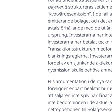
payment
) struktureras settlem
”kvotvärdesemission”. I de fall 
emitterande bolaget och det em
avtalsförhållande med de utlåna
ursprung. Investerarna har inte
investerarna har betalat teckni
Transaktionsstrukturen medför 
blankningsreglerna. Investerar
fördel av en sjunkande aktiekurs
nyemission skulle behöva anmäl
FI:s argumentation i de nya sa
föreligger enbart beaktar huruv
att säljaren inte själv har lånat
inte bedömningen i de aktuella f
nettopositionen till Bolagsverk