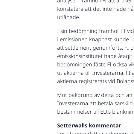
analysen framhöll FI att artike
konstatera att det inte hade n
utlånade.
I sin bedömning framhöll FI vi
i emissionen knappast kunde ut
att settlement genomförts. FI 
emissionsinstitutet hade åtagit
bedömningen fäste FI också vikt
ut aktierna till Investerarna. 
aktierna registrerats vid Bolags
Mot bakgrund av detta och att 
Investerarna att betala särskil
bestämmelser till EU:s blankni
Setterwalls kommentar
För att underlätta settlement 