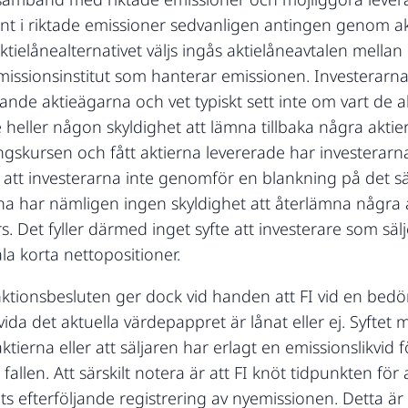
ent i riktade emissioner sedvanligen antingen genom ak
aktielånealternativet väljs ingås aktielåneavtalen mellan 
issionsinstitut som hanterar emissionen. Investerarna
nde aktieägarna och vet typiskt sett inte om vart de ak
 heller någon skyldighet att lämna tillbaka några aktier
ngskursen och fått aktierna levererade har investerarna
att investerarna inte genomför en blankning på det sät
na har nämligen ingen skyldighet att återlämna några a
. Det fyller därmed inget syfte att investerare som sälj
a korta nettopositioner.
nktionsbesluten ger dock vid handen att FI vid en be
ida det aktuella värdepappret är lånat eller ej. Syftet
 aktierna eller att säljaren har erlagt en emissionslikvid
allen. Att särskilt notera är att FI knöt tidpunkten för
ets efterföljande registrering av nyemissionen. Detta 