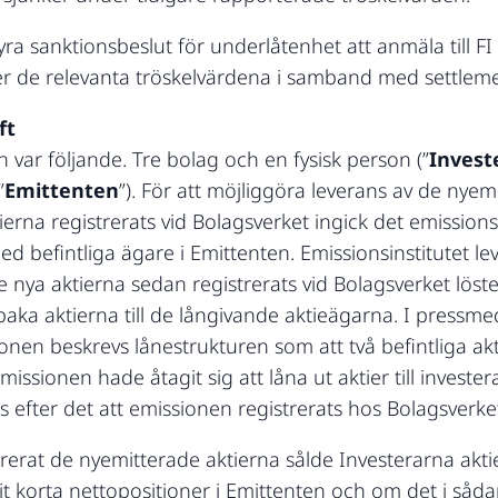
yra sanktionsbeslut för underlåtenhet att anmäla till FI
er de relevanta tröskelvärdena i samband med settlemen
ft
var följande. Tre bolag och en fysisk person (”
Invest
”
Emittenten
”). För att möjliggöra leverans av de nyem
erna registrerats vid Bolagsverket ingick det emission
ed befintliga ägare i Emittenten. Emissionsinstitutet 
de nya aktierna sedan registrerats vid Bolagsverket lös
lbaka aktierna till de långivande aktieägarna. I press
n beskrevs lånestrukturen som att två befintliga aktie
emissionen hade åtagit sig att låna ut aktier till invest
 efter det att emissionen registrerats hos Bolagsverke
rerat de nyemitterade aktierna sålde Investerarna akt
t korta nettopositioner i Emittenten och om det i såda