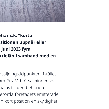
har s.k. ”korta
ositionen uppnår eller
juni 2023 fyra
 aktielån i samband med en
säljningstidpunkten. Istället
omförs. Vid försäljningen av
älas till den behöriga
 berörda företagets emitterade
n kort position en skyldighet