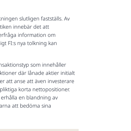
ningen slutligen fastställs. Av
ktiken innebär det att
terfråga information om
ligt FI:s nya tolkning kan
nsaktionstyp som innehåller
ioner där lånade aktier initialt
mer att anse att även investerare
iktiga korta nettopositioner.
 erhålla en blandning av
erarna att bedöma sina