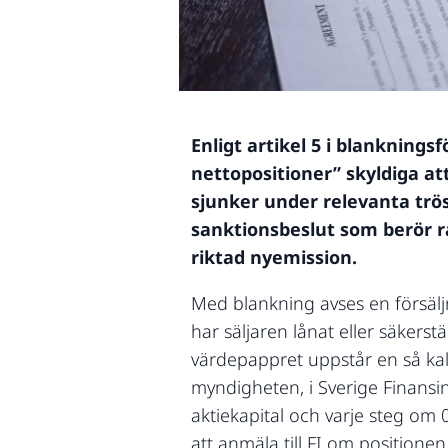
Enligt artikel 5 i blankning
nettopositioner” skyldiga at
sjunker under relevanta trö
sanktionsbeslut som berör ra
riktad nyemission.
Med blankning avses en försäljn
har säljaren lånat eller säkers
värdepappret uppstår en så kall
myndigheten, i Sverige Finansi
aktiekapital och varje steg om 
att anmäla till FI om positione