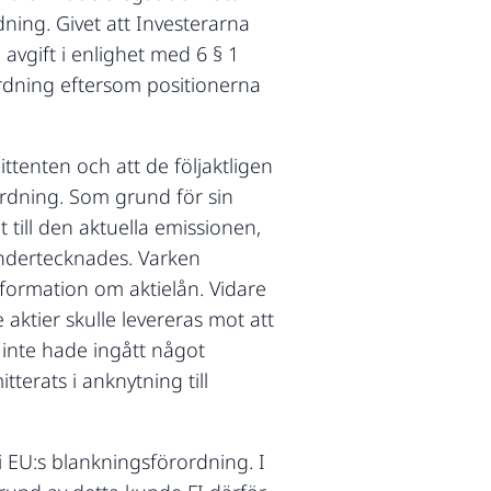
dning. Givet att Investerarna
 avgift i enlighet med 6 § 1
rdning eftersom positionerna
ttenten och att de följaktligen
rordning. Som grund för sin
t till den aktuella emissionen,
undertecknades. Varken
formation om aktielån. Vidare
aktier skulle levereras mot att
h inte hade ingått något
terats i anknytning till
i EU:s blankningsförordning. I