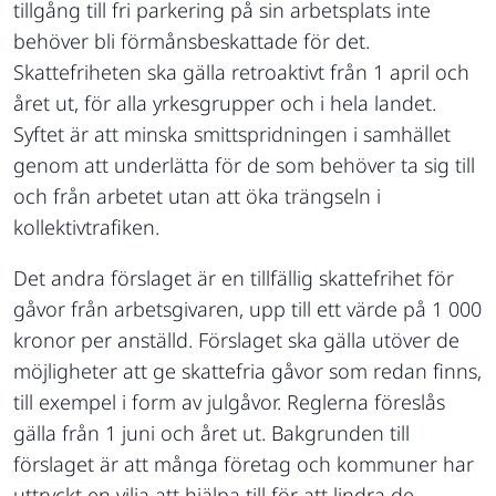
tillgång till fri parkering på sin arbetsplats inte
behöver bli förmånsbeskattade för det.
Skattefriheten ska gälla retroaktivt från 1 april och
året ut, för alla yrkesgrupper och i hela landet.
Syftet är att minska smittspridningen i samhället
genom att underlätta för de som behöver ta sig till
och från arbetet utan att öka trängseln i
kollektivtrafiken.
Det andra förslaget är en tillfällig skattefrihet för
gåvor från arbetsgivaren, upp till ett värde på 1 000
kronor per anställd. Förslaget ska gälla utöver de
möjligheter att ge skattefria gåvor som redan finns,
till exempel i form av julgåvor. Reglerna föreslås
gälla från 1 juni och året ut. Bakgrunden till
förslaget är att många företag och kommuner har
uttryckt en vilja att hjälpa till för att lindra de