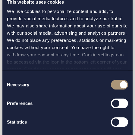
This website uses cookies
Fyll i formuläret samt vilket kontor du vill bli
We use cookies to personalize content and ads, to
kontaktad av, så hör vi av oss inom kort.
provide social media features and to analyze our traffic.
We may also share information about your use of our site
with our social media, advertising and analytics partners.
We do not place any preferences, statistics or marketing
cookies without your consent. You have the right to
withdraw your consent at any time. Cookie settings can
be accessed via the icon in the bottom left corner of your
screen. Should you choose to not consent we will only
place strictly necessary cookies. Please see our
cookie
-
Consent
and
privacy policy
for more details on cookies and our
Necessary
Selection
processing of your personal data
STOCKHOLM
Preferences
GÖTEBORG
Statistics
MALMÖ