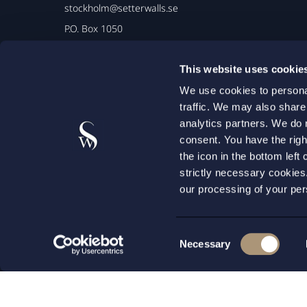
stockholm@setterwalls.se
P.O. Box 1050
101 39 Stockholm
This website uses cookie
We use cookies to personal
traffic. We may also share
analytics partners. We do 
consent. You have the righ
the icon in the bottom lef
strictly necessary cookie
our processing of your per
Advokattiteln garanterar ett unikt skydd för klienten:
Consent
Necessary
Selection
©
Setterwalls Advokatbyrå AB 2026
Personuppgift