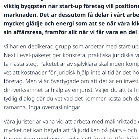
viktig byggsten när start-up företag vill positio
marknaden. Det är dessutom få delar i vårt arbe
mycket glädje och energi som att se när våra kli
sin affärsresa, framför allt när vi får vara en del
Vi har en dedikerad grupp som arbetar med start-up 
Next Level-paketet ger konkreta, praktiska juridiska v
ta nästa steg. Paketet är av självklara skäl ingen kompl
vet att kostnader för juridisk hjälp inte alltid är det hö
företag. Men vi är övertygade om att det är en invester
din verksamhet ta hjälp av en jurist. Väljer du att ta hj
tydlig dialog där du vet vad det kommer kosta och dä
ramarna. Inga överraskningar.
Våra jurister är vana vid att arbeta med målinriktade 
mycket det kan betyda att få juridiken på plats – och v
hänger ihop med övriga delar i ett företag. Vårt löfte til