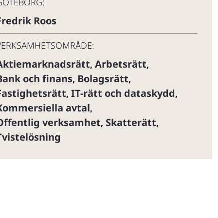
GÖTEBORG:
Fredrik Roos
VERKSAMHETSOMRÅDE:
Aktiemarknadsrätt
Arbetsrätt
,
,
Bank och finans
Bolagsrätt
,
,
Fastighetsrätt
IT-rätt och dataskydd
,
,
Kommersiella avtal
,
Offentlig verksamhet
Skatterätt
,
,
Tvistelösning