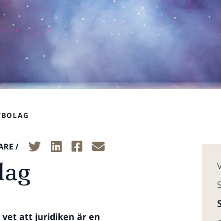
TBOLAG
ARE /
lag
 vet att juridiken är en