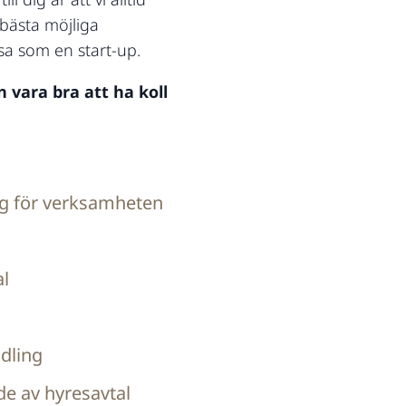
 bästa möjliga
sa som en start-up.
vara bra att ha koll
ing för verksamheten
al
ndling
e av hyresavtal