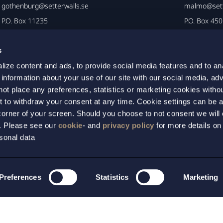
gothenburg@setterwalls.se
malmo@sett
P.O. Box 11235
P.O. Box 45
404 25 Göteborg
203 20 Mal
s
ize content and ads, to provide social media features and to an
 information about your use of our site with our social media, adv
not place any preferences, statistics or marketing cookies witho
t to withdraw your consent at any time. Cookie settings can be 
t corner of your screen. Should you choose to not consent we will
s. Please see our
cookie
- and
privacy policy
for more details on
sonal data
 lojalitet, oberoende och sekretess.
Preferences
Statistics
Marketing
spolicy
Disclaimer/Cookies
Allmänna villkor
DAC 6