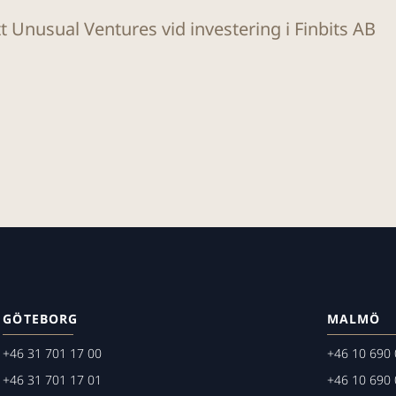
tt Unusual Ventures vid investering i Finbits AB
GÖTEBORG
MALMÖ
+46 31 701 17 00
+46 10 690 
+46 31 701 17 01
+46 10 690 