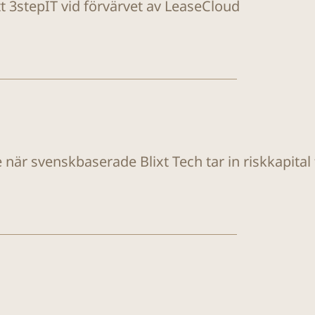
tt 3stepIT vid förvärvet av LeaseCloud
e när svenskbaserade Blixt Tech tar in riskkapita