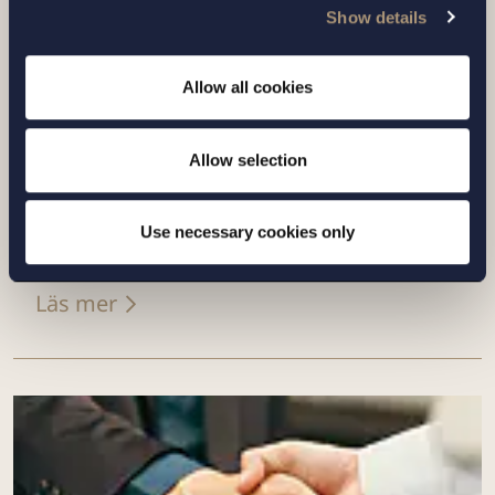
Show details
Allow all cookies
UPPDRAG |
9 JULI 2026
Allow selection
Setterwalls har biträtt Art-Invest Real
Estate i samband med förvärvet av
Use necessary cookies only
ytterligare fastigheter i Barkarbyst...
Läs mer