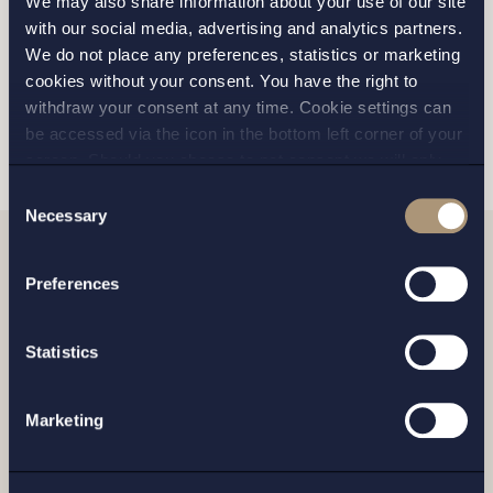
We may also share information about your use of our site
Jag har läst och samtycker till Setterwalls
with our social media, advertising and analytics partners.
personuppgiftspolicy
We do not place any preferences, statistics or marketing
cookies without your consent. You have the right to
withdraw your consent at any time. Cookie settings can
SKICKA
be accessed via the icon in the bottom left corner of your
screen. Should you choose to not consent we will only
place strictly necessary cookies. Please see our
cookie
-
Consent
and
privacy policy
for more details on cookies and our
Necessary
Selection
processing of your personal data
Relaterade nyheter
Preferences
Statistics
Marketing