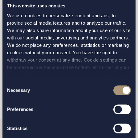
This website uses cookies
MALMÖ
We use cookies to personalize content and ads, to
provide social media features and to analyze our traffic.
We may also share information about your use of our site
with our social media, advertising and analytics partners.
We do not place any preferences, statistics or marketing
cookies without your consent. You have the right to
withdraw your consent at any time. Cookie settings can
Jag har läst och samtycker till Setterwalls
be accessed via the icon in the bottom left corner of your
personuppgiftspolicy
screen. Should you choose to not consent we will only
place strictly necessary cookies. Please see our
cookie
-
Consent
and
privacy policy
for more details on cookies and our
Necessary
Selection
SKICKA
processing of your personal data
Preferences
Statistics