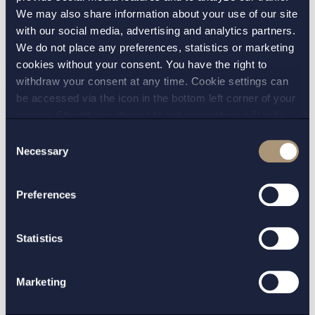
We may also share information about your use of our site
Uppdrag
| 03 feb 2023
Setterwalls har biträtt Qvantum
with our social media, advertising and analytics partners.
We do not place any preferences, statistics or marketing
Industries vid kapitalanskaffning om
cookies without your consent. You have the right to
460 miljoner kronor
withdraw your consent at any time. Cookie settings can
Läs mer
be accessed via the icon in the bottom left corner of your
screen. Should you choose to not consent we will only
place strictly necessary cookies. Please see our
cookie
-
Consent
and
privacy policy
for more details on cookies and our
Necessary
Selection
Uppdrag
| 28 okt 2021
processing of your personal data
Setterwalls har biträtt Crunchfish i
Preferences
samband med övertecknad
företrädesemission
Statistics
Läs mer
Marketing