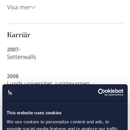
Visa mer
Karriär
2007-
Setterwalls
2008
Lunds universitet, juristexamen
Uppdrag
This website uses cookies
We use cookies to personalize content and ads, to
provide social media features and to analyze our traffic.