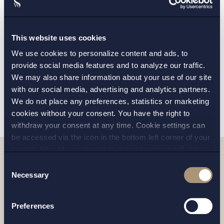
Uppdrag
| 19 jul 2023
Setterwalls har biträtt Priveq Investment
vid investering i FrostPharma
This website uses cookies
Läs mer
We use cookies to personalize content and ads, to
provide social media features and to analyze our traffic.
We may also share information about your use of our site
with our social media, advertising and analytics partners.
Visa alla uppdrag
We do not place any preferences, statistics or marketing
cookies without your consent. You have the right to
withdraw your consent at any time. Cookie settings can
be accessed via the icon in the bottom left corner of your
screen. Should you choose to not consent we will only
Artiklar
place strictly necessary cookies. Please see our
cookie
-
Consent
and
privacy policy
for more details on cookies and our
Necessary
Selection
processing of your personal data
Preferences