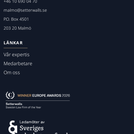
+46 10 690 04 70
malmo@setterwalls.se
P.O. Box 4501
203 20 Malmö
LÄNKAR
Vår expertis
Medarbetare
Om oss