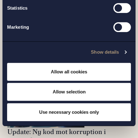
Statistics
Marketing
Är din organisation redo för nya krav på
visselblåsning? – Checklista för
Show details
implementering av visselblåsarsystem
Nyhet
| 12 okt 2020
Allow all cookies
Läs nyhet
Allow selection
Use necessary cookies only
Update: Ny kod mot korruption i