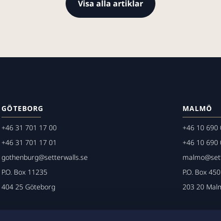
Visa alla artiklar
GÖTEBORG
MALMÖ
+46 31 701 17 00
+46 10 690 
+46 31 701 17 01
+46 10 690 
gothenburg@setterwalls.se
malmo@sett
P.O. Box 11235
P.O. Box 45
404 25 Göteborg
203 20 Mal