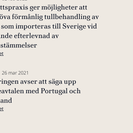
ttspraxis ger möjligheter att
va förmånlig tullbehandling av
 som importeras till Sverige vid
ande efterlevnad av
estämmelser
et
 26 mar 2021
ingen avser att säga upp
eavtalen med Portugal och
land
et