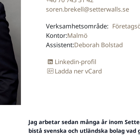
soren.brekell@setterwalls.se
Verksamhetsområde:
Företagsö
Kontor:
Malmö
Assistent:
Deborah Bolstad
Linkedin-profil
Ladda ner vCard
Jag arbetar sedan många år inom Sett
bistå svenska och utländska bolag vad g