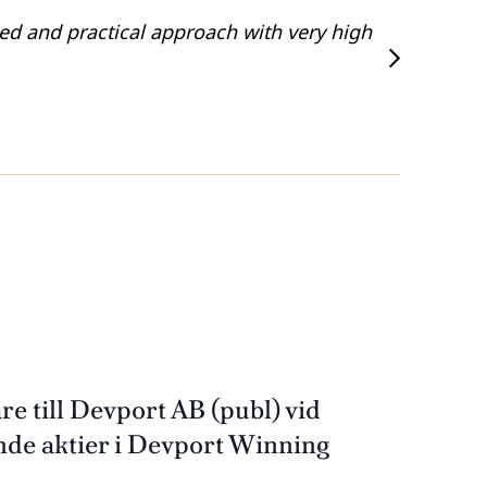
ed and practical approach with very high
“Sören Br
tax.”
ITR Worl
re till Devport AB (publ) vid
ende aktier i Devport Winning