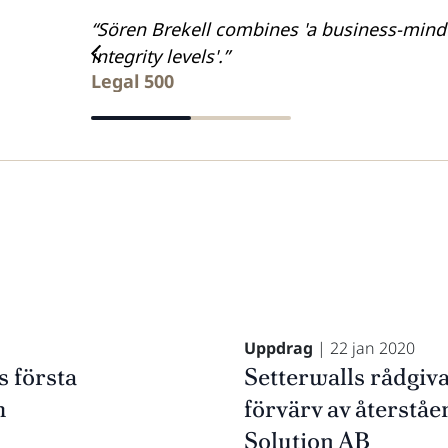
ansactional
“Sören Brekell combines 'a business-mind
integrity levels'.”
Legal 500
Uppdrag
| 22 jan 2020
s första
Setterwalls rådgiva
m
förvärv av återstå
Solution AB