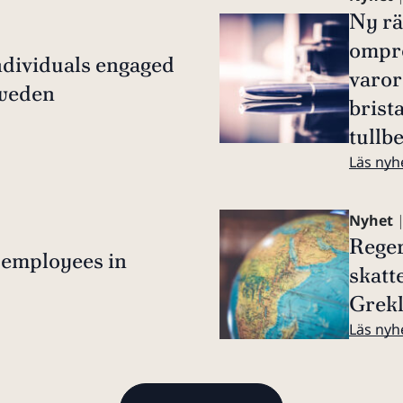
Ny rä
omprö
individuals engaged
varor
Sweden
brist
tullb
Läs nyh
Nyhet
|
Reger
 employees in
skatt
Grek
Läs nyh