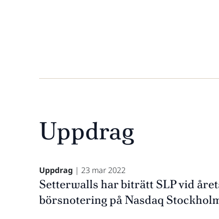
ognised as Highly Regarded in Tax controversy and Tr
Uppdrag
Uppdrag
| 23 mar 2022
Setterwalls har biträtt SLP vid året
börsnotering på Nasdaq Stockhol